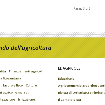
Pagina 3 di 5
do dell’agricoltura
EDAGRICOLE
alità
Finanziamenti agricoli
a fitosanitaria
Edagricole
, lavoro e fisco
Colture
Agricommercio & Garden Cent
zi agricoli e mercati
Rivista di Orticoltura e Floricol
ilizzazione
Irrigazione
Il Contoterzista