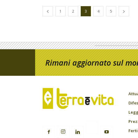
1
2
3
4
5
Rimani aggiornato sul mon
Attu
Difes
Leggi
Prez
Fert