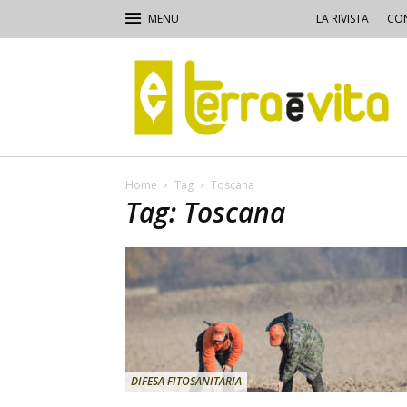
LA RIVISTA
CON
Terra
e
Vita
Home
Tag
Toscana
Tag: Toscana
DIFESA FITOSANITARIA