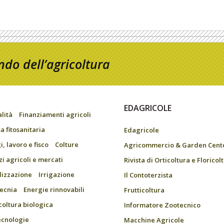
do dell’agricoltura
EDAGRICOLE
alità
Finanziamenti agricoli
a fitosanitaria
Edagricole
, lavoro e fisco
Colture
Agricommercio & Garden Cent
zi agricoli e mercati
Rivista di Orticoltura e Floricol
ilizzazione
Irrigazione
Il Contoterzista
ecnia
Energie rinnovabili
Frutticoltura
coltura biologica
Informatore Zootecnico
ecnologie
Macchine Agricole