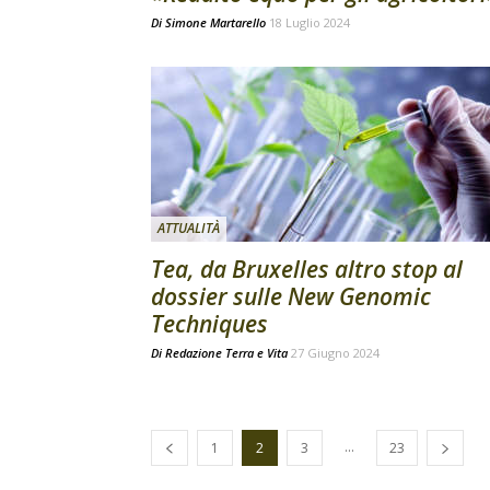
Di
Simone Martarello
18 Luglio 2024
ATTUALITÀ
Tea, da Bruxelles altro stop al
dossier sulle New Genomic
Techniques
Di
Redazione Terra e Vita
27 Giugno 2024
...
1
2
3
23