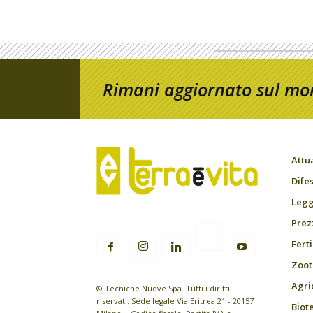
Rimani aggiornato sul mon
Attu
Difes
Leggi
Prez
Fert
Zoot
Agri
© Tecniche Nuove Spa. Tutti i diritti
riservati. Sede legale Via Eritrea 21 - 20157
Biot