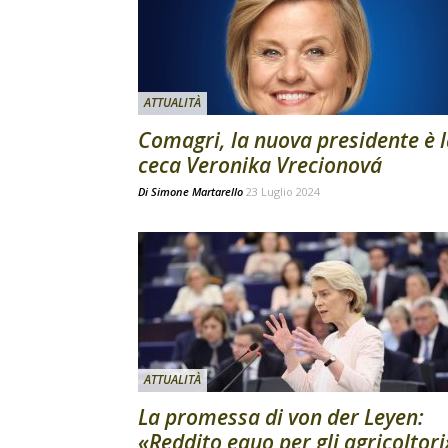
ATTUALITÀ
Comagri, la nuova presidente è 
ceca Veronika Vrecionová
Di
Simone Martarello
23 Luglio 2024
ATTUALITÀ
La promessa di von der Leyen:
«Reddito equo per gli agricoltori