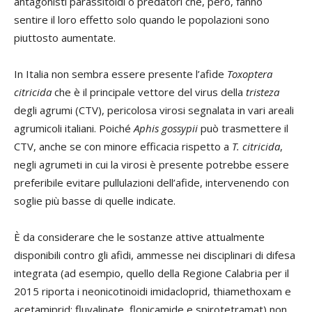
antagonisti parassitoidi o predatori che, però, fanno
sentire il loro effetto solo quando le popolazioni sono
piuttosto aumentate.
In Italia non sembra essere presente l’afide
Toxoptera
citricida
che è il principale vettore del virus della
tristeza
degli agrumi (CTV), pericolosa virosi segnalata in vari areali
agrumicoli italiani. Poiché
Aphis gossypii
può trasmettere il
CTV, anche se con minore efficacia rispetto a
T. citricida
,
negli agrumeti in cui la virosi è presente potrebbe essere
preferibile evitare pullulazioni dell’afide, intervenendo con
soglie più basse di quelle indicate.
È da considerare che le sostanze attive attualmente
disponibili contro gli afidi, ammesse nei disciplinari di difesa
integrata (ad esempio, quello della Regione Calabria per il
2015 riporta i neonicotinoidi imidacloprid, thiamethoxam e
acetamiprid; fluvalinate, flonicamide e spirotetramat) non