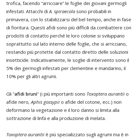
trofica, facendo “arricciare” le foglie dei giovani germogli
infestati. Attacchi di
A. spiraecola
sono probabili in
primavera, con lo stabilizzarsi del bel tempo, anche in fase
di fioritura. Questi afidi sono più difficili da combattere con
prodotti di contatto perché le loro colonie si sviluppano
soprattutto sul lato interno delle foglie, che si arricciano,
restando più protette dal contatto diretto delle soluzioni
insetticide. Indicativamente, le soglie di intervento sono il
5% dei germogli infestati per clementine e mandarino, il
10% per gli altri agrumi.
Gli “
afidi bruni
” (i più importanti sono
Toxoptera aurantii
o
afide nero
, Aphis gossypii
o afide del cotone, ecc
.
) non
deformano la vegetazione e il loro danno si limita alla
sottrazione di linfa e alla produzione di melata.
Toxoptera aurantii
è più specializzato sugli agrumi ma è in