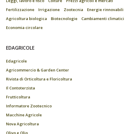
Leggi, lavoro e fisco
Colture
Prezzi agricoli e mercati
Fertilizzazione
Irrigazione
Zootecnia
Energie rinnovabili
Agricoltura biologica
Biotecnologie
Cambiamenti climatici
Economia circolare
EDAGRICOLE
Edagricole
Agricommercio & Garden Center
Rivista di Orticoltura e Floricoltura
Il Contoterzista
Frutticoltura
Informatore Zootecnico
Macchine Agricole
Nova Agricoltura
Olivo e Olio