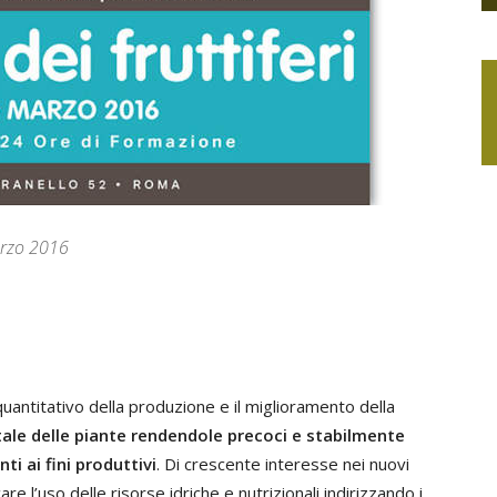
arzo 2016
quantitativo della produzione e il miglioramento della
vitale delle piante rendendole precoci e stabilmente
ti ai fini produttivi
. Di crescente interesse nei nuovi
are l’uso delle risorse idriche e nutrizionali indirizzando i