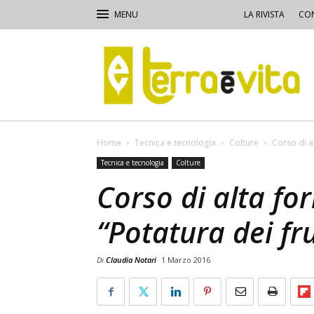
LA RIVISTA
CON
Terra
e
Vita
Home
Tecnica e tecnologia
Colture
Corso di al
Tecnica e tecnologia
Colture
Corso di alta fo
“Potatura dei fru
Di
Claudia Notari
1 Marzo 2016