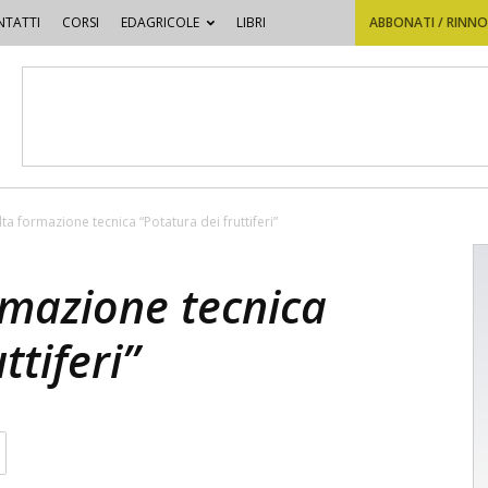
TATTI
CORSI
EDAGRICOLE
LIBRI
ABBONATI / RINN
ta formazione tecnica “Potatura dei fruttiferi”
rmazione tecnica
ttiferi”