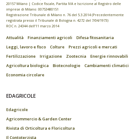
20157 Milano | Codice fiscale, Partita IVA e Iscrizione al Registro delle
imprese di Milano: 00753480151
Registrazione Tribunale di Milano n. 76 del 5.3.2014 (Precedentemente
registrata presso il Tribunale di Bologna n. 4272 del 7/04/1973)
ROC n. 24344 dell’11 marzo 2014
Attualità
Finanziamenti agricoli
Difesa fitosanitaria
Leggi, lavoro e fisco
Colture
Prezzi agricoli e mercati
Fertilizzazione
Irrigazione
Zootecnia
Energie rinnovabili
Agricoltura biologica
Biotecnologie
Cambiamenti climatici
Economia circolare
EDAGRICOLE
Edagricole
Agricommercio & Garden Center
Rivista di Orticoltura e Floricoltura
Il Contoterzista