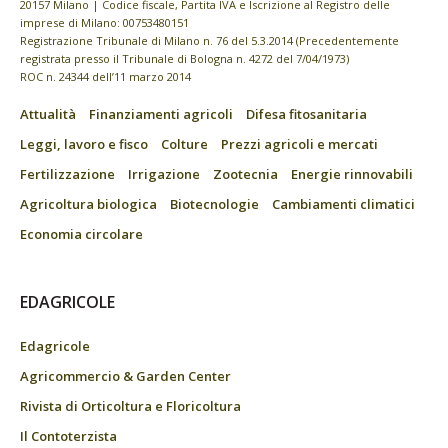
20157 Milano | Codice fiscale, Partita IVA e Iscrizione al Registro delle
imprese di Milano: 00753480151
Registrazione Tribunale di Milano n. 76 del 5.3.2014 (Precedentemente
registrata presso il Tribunale di Bologna n. 4272 del 7/04/1973)
ROC n. 24344 dell’11 marzo 2014
Attualità
Finanziamenti agricoli
Difesa fitosanitaria
Leggi, lavoro e fisco
Colture
Prezzi agricoli e mercati
Fertilizzazione
Irrigazione
Zootecnia
Energie rinnovabili
Agricoltura biologica
Biotecnologie
Cambiamenti climatici
Economia circolare
EDAGRICOLE
Edagricole
Agricommercio & Garden Center
Rivista di Orticoltura e Floricoltura
Il Contoterzista