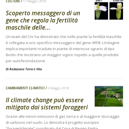
COLTURE
17 Maggio 2018
Scoperto messaggero di un
gene che regola la fertilità
maschile delle...
Un team del Cnr ha dimostrato che nelle piante la fertilità maschile
è collegata a uno specifico messaggero del gene ARF8. L’indagine
implica importanti ricadute in piante di interesse agrario di tipo
ibrido che mostrano un maggior vigore rispetto a quelle prodotte
per autofecondazione
Di
Redazione Terra e Vita
CAMBIAMENTI CLIMATICI
4 Maggio 2018
Il climate change può essere
mitigato dai sistemi foraggeri
Grazie alle minori emissioni di gas serra e al maggiore stoccaggio
di carbonio nel suolo. Lo dimostra il progetto europeo
“forage4climate” coordinato dal Crpa di Reggio Emilia.