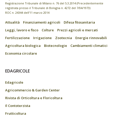
Registrazione Tribunale di Milano n. 76 del 5.3.2014 (Precedentemente
registrata presso il Tribunale di Bologna n. 4272 del 7/04/1973)
ROC n. 24344 dell’11 marzo 2014
Attualità
Finanziamenti agricoli
Difesa fitosanitaria
Leggi, lavoro e fisco
Colture
Prezzi agricoli e mercati
Fertilizzazione
Irrigazione
Zootecnia
Energie rinnovabili
Agricoltura biologica
Biotecnologie
Cambiamenti climatici
Economia circolare
EDAGRICOLE
Edagricole
Agricommercio & Garden Center
Rivista di Orticoltura e Floricoltura
Il Contoterzista
Frutticoltura