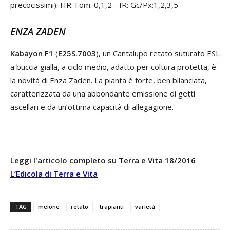
precocissimi). HR: Fom: 0,1,2 - IR: Gc/Px:1,2,3,5.
ENZA ZADEN
Kabayon F1
(
E25S.7003
), un Cantalupo retato suturato ESL
a buccia gialla, a ciclo medio, adatto per coltura protetta, è
la novità di Enza Zaden. La pianta è forte, ben bilanciata,
caratterizzata da una abbondante emissione di getti
ascellari e da un’ottima capacità di allegagione.
Leggi l'articolo completo su Terra e Vita 18/2016
L’Edicola di Terra e Vita
TAG
melone
retato
trapianti
varietà