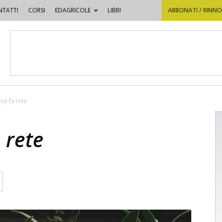
TATTI
CORSI
EDAGRICOLE
LIBRI
ABBONATI / RINN
Goji fa rete
a rete