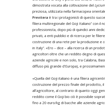
dimostrata vocata alla coltivazione del
Lyciu
preziosa, utilizzata nella farmacopea orient
Previtera
è tra i protagonisti di questo succe
filiera multiregionale del Goji Italiano” con i
professionista, dopo più di quindici anni dedi
privati, a enti pubblici e di ricerca per le fili
costruzione di una rete per la produzione e 
in Italy”. «Ero – dice – alla ricerca di un pr
agricoltori oltre che un reddito degno di ques
aziende agricole e non solo, tra Calabria, Basil
diffuso più grande d’Europa), e prossimament
«Quella del Goji italiano è una filiera agricent
costruzione del prezzo finale del prodotto,
all’agricoltore, al contrario di quanto oggi g
reddito come il Goji bio ciò è possibile soprat
fino a 20 euro/kg di bacche alle aziende agric