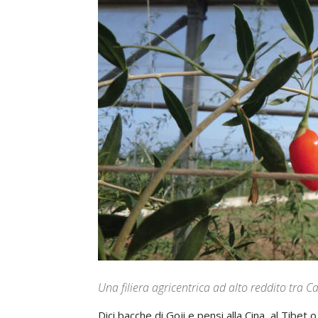
Una filiera agricentrica ad alto reddito tra Cal
Dici bacche di Goji e pensi alla Cina, al Tibet o