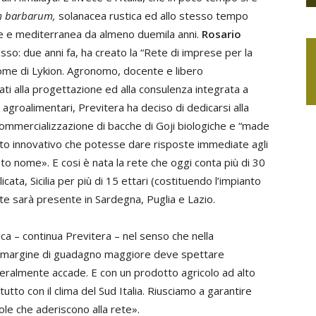
m barbarum,
solanacea rustica ed allo stesso tempo
ale e mediterranea da almeno duemila anni.
Rosario
sso: due anni fa, ha creato la “Rete di imprese per la
l nome di Lykion. Agronomo, docente e libero
cati alla progettazione ed alla consulenza integrata a
ere agroalimentari, Previtera ha deciso di dedicarsi alla
commercializzazione di bacche di Goji biologiche e “made
odotto innovativo che potesse dare risposte immediate agli
to nome». E cosi è nata la rete che oggi conta più di 30
icata, Sicilia per più di 15 ettari (costituendo l’impianto
e sarà presente in Sardegna, Puglia e Lazio.
rica – continua Previtera – nel senso che nella
 il margine di guadagno maggiore deve spettare
eneralmente accade. E con un prodotto agricolo ad alto
tutto con il clima del Sud Italia. Riusciamo a garantire
ole che aderiscono alla rete».