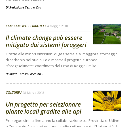
Di
Redazione Terra e Vita
CAMBIAMENTI CLIMATICI
4 Maggio 2018
Il climate change può essere
mitigato dai sistemi foraggeri
Grazie alle minori emissioni di gas serra e al maggiore stoccaggio
di carbonio nel suolo. Lo dimostra il progetto europeo
“forage4climate” coordinato dal Crpa di Reggio Emilia.
Di Maria Teresa Pacchioli
-
COLTURE
28 Marzo 2018
Un progetto per selezionare
piante locali gradite alle api
Prosegue sino a fine anno la collaborazione tra Provincia di Udine
e Consorzio Apicoltori per uno studio sviluppato dall'Università di