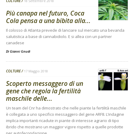
COLTURE
18 Settembre 2018
Più canapa nel futuro, Coca
Cola pensa a una bibita alla...
Il colosso di Atlanta prevede di lanciare sul mercato una bevanda
salutistica a base di cannabidiolo. E si allea con un partner
canadese
Di
Gianni Gnudi
COLTURE
17 Maggio 2018
Scoperto messaggero di un
gene che regola la fertilità
maschile delle...
Un team del Cnr ha dimostrato che nelle piante la fertilità maschile
è collegata a uno specifico messaggero del gene ARF8. L’indagine
implica importanti ricadute in piante di interesse agrario di tipo
ibrido che mostrano un maggior vigore rispetto a quelle prodotte
per autofecondazione