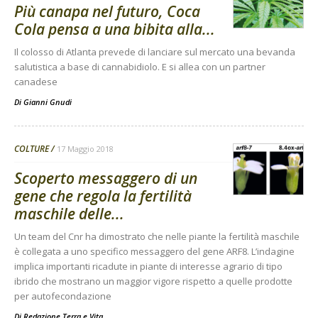
Più canapa nel futuro, Coca
Cola pensa a una bibita alla...
Il colosso di Atlanta prevede di lanciare sul mercato una bevanda
salutistica a base di cannabidiolo. E si allea con un partner
canadese
Di
Gianni Gnudi
COLTURE
17 Maggio 2018
Scoperto messaggero di un
gene che regola la fertilità
maschile delle...
Un team del Cnr ha dimostrato che nelle piante la fertilità maschile
è collegata a uno specifico messaggero del gene ARF8. L’indagine
implica importanti ricadute in piante di interesse agrario di tipo
ibrido che mostrano un maggior vigore rispetto a quelle prodotte
per autofecondazione
Di
Redazione Terra e Vita