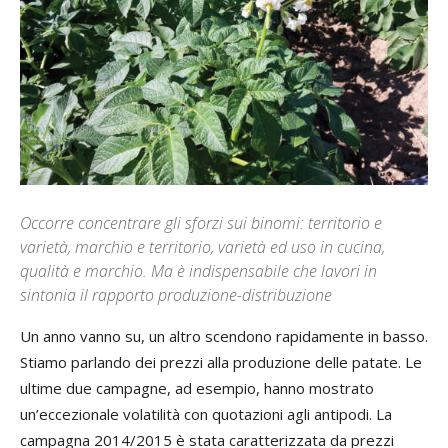
Occorre concentrare gli sforzi sui binomi: territorio e
varietà, marchio e territorio, varietà ed uso in cucina,
qualità e marchio. Ma è indispensabile che lavori in
sintonia il rapporto produzione-distribuzione
Un anno vanno su, un altro scendono rapidamente in basso.
Stiamo parlando dei prezzi alla produzione delle patate. Le
ultime due campagne, ad esempio, hanno mostrato
un’eccezionale volatilità con quotazioni agli antipodi. La
campagna 2014/2015 è stata caratterizzata da prezzi