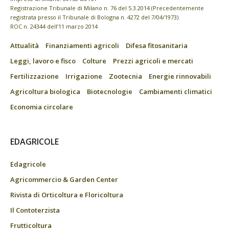
Registrazione Tribunale di Milano n. 76 del 5.3.2014 (Precedentemente
registrata presso il Tribunale di Bologna n. 4272 del 7/04/1973)
ROC n. 24344 dell’11 marzo 2014
Attualità
Finanziamenti agricoli
Difesa fitosanitaria
Leggi, lavoro e fisco
Colture
Prezzi agricoli e mercati
Fertilizzazione
Irrigazione
Zootecnia
Energie rinnovabili
Agricoltura biologica
Biotecnologie
Cambiamenti climatici
Economia circolare
EDAGRICOLE
Edagricole
Agricommercio & Garden Center
Rivista di Orticoltura e Floricoltura
Il Contoterzista
Frutticoltura