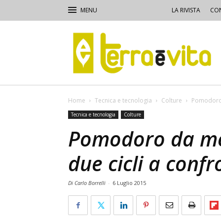
LA RIVISTA
CON
Terra
e
Vita
Home
Tecnica e tecnologia
Colture
Pomodoro 
Tecnica e tecnologia
Colture
Pomodoro da me
due cicli a conf
Di Carlo Borrelli
-
6 Luglio 2015