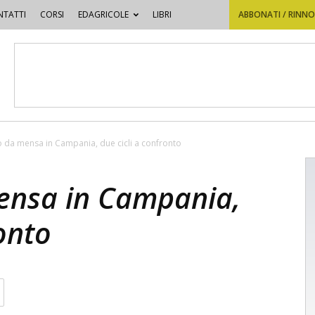
TATTI
CORSI
EDAGRICOLE
LIBRI
ABBONATI / RINN
da mensa in Campania, due cicli a confronto
nsa in Campania,
ronto