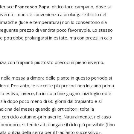
iferisce
Francesco Papa
, orticoltore campano, dove si
inverno – non c’è convenienza a prolungare il ciclo nel
climatiche (luce e temperatura) non lo consentono sia
nseguente prezzo di vendita poco favorevole. Lo stesso
che potrebbe prolungarsi in estate, ma con prezzi in calo
nizia con trapianti piuttosto precoci in pieno inverno.
e nella messa a dimora delle piante in questo periodo si
giorni. Pertanto, le raccolte più precoci non iniziano prima
lo estivo, invece, ha inizio a fine giugno-inizi luglio ed è
nizia dopo poco meno di 60 giorni dal trapianto e si
cina del mese) quando gli orticoltori, tolta la
 con ciclo autunno-primaverile. Naturalmente, nel caso
pomodoro, si tende ad allungare il ciclo più possibile (fino
alla pulizia della serra per il trapianto successivo».