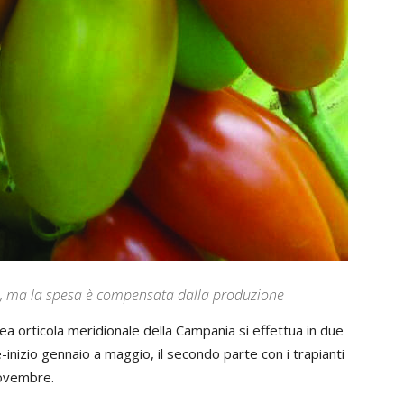
o, ma la spesa è compensata dalla produzione
a orticola meridionale della Campania si effettua in due
re-inizio gennaio a maggio, il secondo parte con i trapianti
novembre.