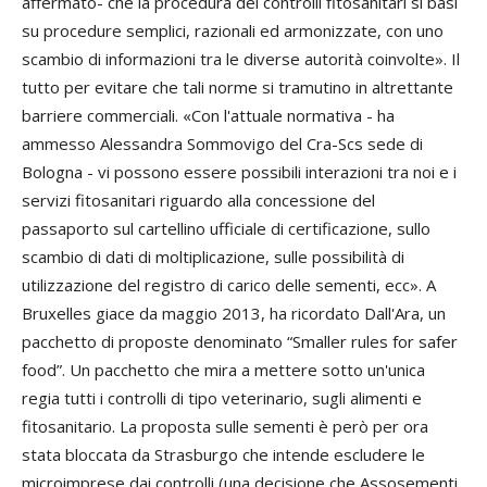
affermato- che la procedura dei controlli fitosanitari si basi
su procedure semplici, razionali ed armonizzate, con uno
scambio di informazioni tra le diverse autorità coinvolte». Il
tutto per evitare che tali norme si tramutino in altrettante
barriere commerciali. «Con l'attuale normativa - ha
ammesso
Alessandra Sommovigo
del Cra-Scs sede di
Bologna - vi possono essere possibili interazioni tra noi e i
servizi fitosanitari riguardo alla concessione del
passaporto sul cartellino ufficiale di certificazione, sullo
scambio di dati di moltiplicazione, sulle possibilità di
utilizzazione del registro di carico delle sementi, ecc». A
Bruxelles giace da maggio 2013, ha ricordato Dall'Ara, un
pacchetto di proposte denominato
“Smaller rules for safer
food”.
Un pacchetto che mira a mettere sotto un'unica
regia tutti i controlli di tipo veterinario, sugli alimenti e
fitosanitario. La proposta sulle sementi è però per ora
stata bloccata da Strasburgo che intende escludere le
microimprese dai controlli (una decisione che Assosementi