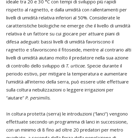
ideale tra 20 e 30 °C con tempi di sviluppo più rapidi
rispetto al ragnetto, e dalla umidità con rallentamenti per
livelli di umidità relativa inferiori al 50%. Considerate le
caratteristiche biologiche ne emerge che il livello di umidità
relativa è un fattore su cui giocare per attuare piani di
difesa adeguati: bassi livelli di umidità favoriscono il
ragnetto e sfavoriscono il fitoseide, mentre al contrario alti
livelli di umidità aiutano molto il predatore nella sua azione
di controllo dello sviluppo di
T. urticae.
Specie durante il
periodo estivo, per mitigare la temperatura e aumentare
l’umidità all’interno della serra, può essere utile effettuare
sulla coltura nebulizzazioni o leggere irrigazioni per
“aiutare”
P. persimilis.
In coltura protetta (serra) le introduzioni (“lanci”) vengono
effettuate secondo un programma di lanci in successione,
con un minimo di 8 fino ad oltre 20 predatori per metro
quadrato, a seconda della forza della popolazione di