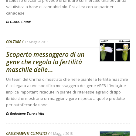
Il colosso di Atlanta prevede di lanciare sul mercato una bevanda
salutistica a base di cannabidiolo. E si allea con un partner
canadese
Di
Gianni Gnudi
COLTURE
17 Maggio 2018
Scoperto messaggero di un
gene che regola la fertilità
maschile delle...
Un team del Cnr ha dimostrato che nelle piante la fertilità maschile
è collegata a uno specifico messaggero del gene ARF8. L’indagine
implica importanti ricadute in piante di interesse agrario di tipo
ibrido che mostrano un maggior vigore rispetto a quelle prodotte
per autofecondazione
Di
Redazione Terra e Vita
CAMBIAMENTI CLIMATICI
4 Maggio 2018