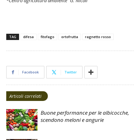
*Centro agricoltura ambiente “G. Nicoli”
TAG
difesa
fitofago
ortofrutta
ragnetto rosso
Facebook
Twitter
Articoli correlati
Buone performance per le albicocche,
scendono meloni e angurie