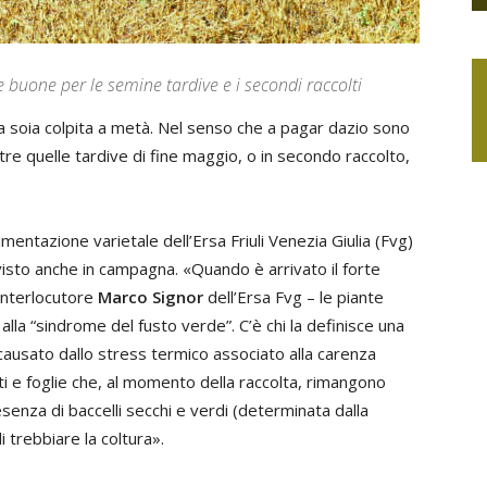
 buone per le semine tardive e i secondi raccolti
a soia colpita a metà. Nel senso che a pagar dazio sono
re quelle tardive di fine maggio, o in secondo raccolto,
imentazione varietale dell’Ersa Friuli Venezia Giulia (Fvg)
 visto anche in campagna. «Quando è arrivato il forte
 interlocutore
Marco Signor
dell’Ersa Fvg – le piante
lla “sindrome del fusto verde”. C’è chi la definisce una
causato dallo stress termico associato alla carenza
sti e foglie che, al momento della raccolta, rimangono
enza di baccelli secchi e verdi (determinata dalla
di trebbiare la coltura».