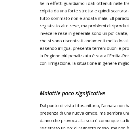
Se in effetti guardiamo i dati ottenuti nelle tre
colpita da una forte stretta e quindi scartata 
tutto sommato non è andata male. «Il parad
registrato alte rese, ma problemi di riproduz
invece le rese in generale sono un po’ calat
che si sono riscontrati andamenti molto local
essendo irrigua, presenta terreni buoni e prof
la Regione più penalizzata è stata l’Emilia-R
con l’irrigazione, la situazione in genere migli
Malattie poco significative
Dal punto di vista fitosanitario, l’annata non h
presenza di una nuova cimice, ma sembra una p
danno che provoca alla soia è comunque su livel
registrato un po’ di ragnetto rosso, ma non 