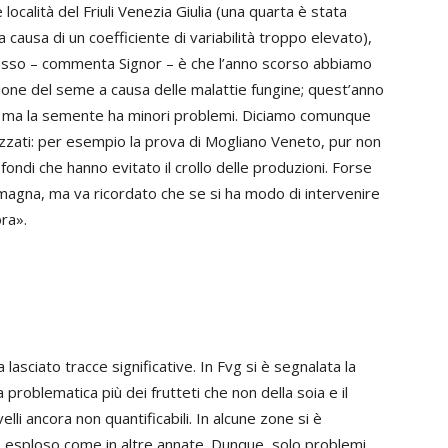
 località del Friuli Venezia Giulia (una quarta è stata
a causa di un coefficiente di variabilità troppo elevato),
osso – commenta Signor – è che l’anno scorso abbiamo
ione del seme a causa delle malattie fungine; quest’anno
e, ma la semente ha minori problemi. Diciamo comunque
izzati: per esempio la prova di Mogliano Veneto, pur non
ondi che hanno evitato il crollo delle produzioni. Forse
omagna, ma va ricordato che se si ha modo di intervenire
ora».
a lasciato tracce significative. In Fvg si è segnalata la
roblematica più dei frutteti che non della soia e il
li ancora non quantificabili. In alcune zone si è
è esploso come in altre annate. Dunque, solo problemi