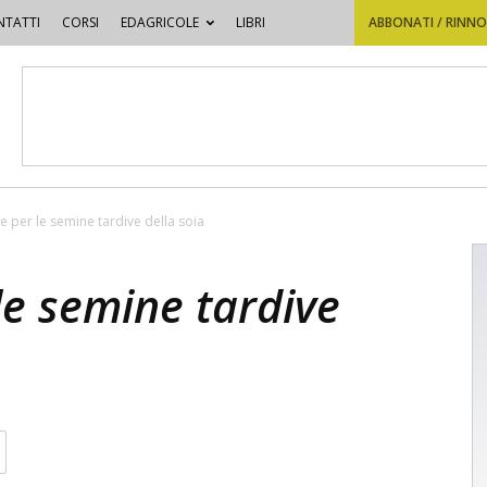
TATTI
CORSI
EDAGRICOLE
LIBRI
ABBONATI / RINN
 per le semine tardive della soia
le semine tardive