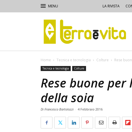
LA RIVISTA
CON
Terra
e
Vita
Home
Tecnica e tecnologia
Colture
Rese buone
Tecnica e tecnologia
Colture
Rese buone per 
della soia
Di Francesco Bartolozzi
-
4 Febbraio 2016