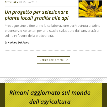
COLTURE
28 Marzo 2018
Un progetto per selezionare
piante locali gradite alle api
Prosegue sino a fine anno la collaborazione tra Provincia di Udine
e Consorzio Apicoltori per uno studio sviluppato dall'Università di
Udine in favore della biodiversità.
Di
Adriano Del Fabro
Carica altri articoli
Rimani aggiornato sul mondo
dell’agricoltura