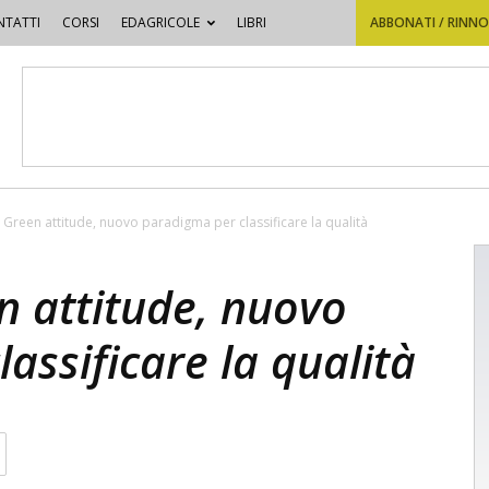
TATTI
CORSI
EDAGRICOLE
LIBRI
ABBONATI / RINN
a: Green attitude, nuovo paradigma per classificare la qualità
en attitude, nuovo
assificare la qualità