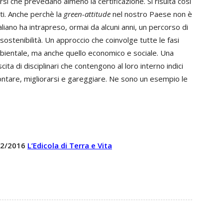
i che prevedano almeno la certificazione. Si risulta così
uti. Anche perchè la
green-attitude
nel nostro Paese non è
aliano ha intrapreso, ormai da alcuni anni, un percorso di
ostenibilità. Un approccio che coinvolge tutte le fasi
ambientale, ma anche quello economico e sociale. Una
ita di disciplinari che contengono al loro interno indici
rontare, migliorarsi e gareggiare. Ne sono un esempio le
 12/2016
L’Edicola di Terra e Vita