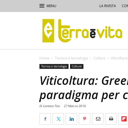
LA RIVISTA
CON
Terra
e
Vita
Home
Tecnica e tecnologia
Colture
Viticoltur
Tecnica e tecnologia
Colture
Viticoltura: Gre
paradigma per cl
Di Lorenzo Tosi
-
27 Marzo 2016