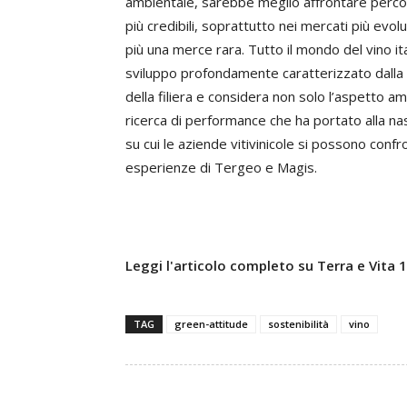
ambientale, sarebbe meglio affrontare percors
più credibili, soprattutto nei mercati più evol
più una merce rara. Tutto il mondo del vino it
sviluppo profondamente caratterizzato dalla s
della filiera e considera non solo l’aspetto 
ricerca di performance che ha portato alla nasc
su cui le aziende vitivinicole si possono conf
esperienze di Tergeo e Magis.
Leggi l'articolo completo su Terra e Vita
TAG
green-attitude
sostenibilità
vino