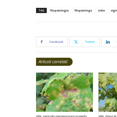
TAG
fitopatologia
fitopatologo
oidio
vig
Facebook
Twitter
Articoli correlati
Vite, pericolo peronospora quando
Vite, dopo le