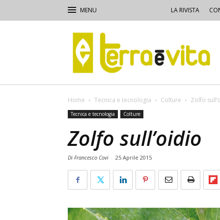
LA RIVISTA
CON
Terra
e
Vita
Home
Tecnica e tecnologia
Colture
Zolfo sull’
Tecnica e tecnologia
Colture
Zolfo sull’oidio
Di Francesco Covi
-
25 Aprile 2015