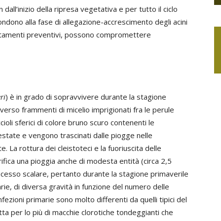
dall’inizio della ripresa vegetativa e per tutto il ciclo
spondono alla fase di allegazione-accrescimento degli acini
attamenti preventivi, possono compromettere
ri
) è in grado di sopravvivere durante la stagione
verso frammenti di micelio imprigionati fra le perule
ioli sferici di colore bruno scuro contenenti le
estate e vengono trascinati dalle piogge nelle
e. La rottura dei cleistoteci e la fuoriuscita delle
fica una pioggia anche di modesta entità (circa 2,5
ocesso scalare, pertanto durante la stagione primaverile
arie, di diversa gravità in funzione del numero delle
nfezioni primarie sono molto differenti da quelli tipici del
tratta per lo più di macchie clorotiche tondeggianti che