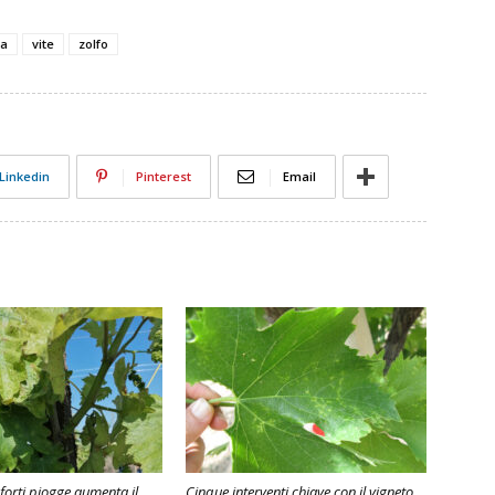
na
vite
zolfo
Linkedin
Pinterest
Email
 forti piogge aumenta il
Cinque interventi chiave con il vigneto