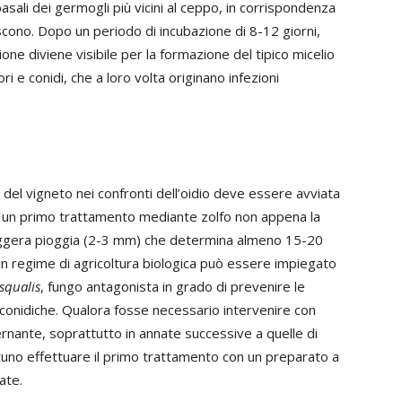
asali dei germogli più vicini al ceppo, in corrispondenza
scono. Dopo un periodo di incubazione di 8-12 giorni,
ione diviene visibile per la formazione del tipico micelio
ri e conidi, che a loro volta originano infezioni
 del vigneto nei confronti dell’oidio deve essere avviata
ndo un primo trattamento mediante zolfo non appena la
eggera pioggia (2-3 mm) che determina almeno 15-20
in regime di agricoltura biologica può essere impiegato
squalis
, fungo antagonista in grado di prevenire le
 conidiche. Qualora fosse necessario intervenire con
svernante, soprattutto in annate successive a quelle di
ortuno effettuare il primo trattamento con un preparato a
ate.