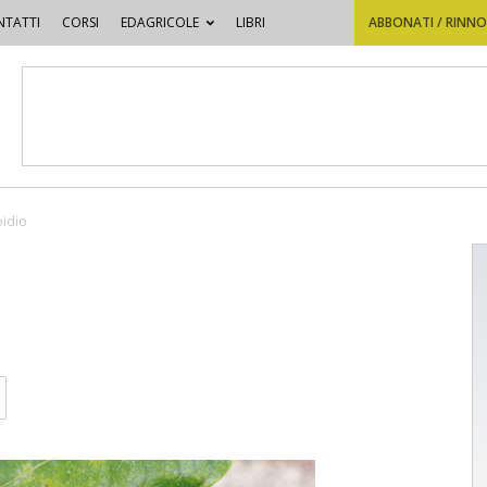
TATTI
CORSI
EDAGRICOLE
LIBRI
ABBONATI / RINN
oidio