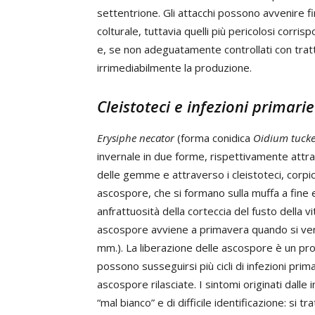
settentrione. Gli attacchi possono avvenire fin 
colturale, tuttavia quelli più pericolosi corri
e, se non adeguatamente controllati con tr
irrimediabilmente la produzione.
Cleistoteci e infezioni primarie
Erysiphe necator
(forma conidica
Oidium tucke
invernale in due forme, rispettivamente attra
delle gemme e attraverso i cleistoteci, corpicc
ascospore, che si formano sulla muffa a fine 
anfrattuosità della corteccia del fusto della vit
ascospore avviene a primavera quando si veri
mm.). La liberazione delle ascospore è un pr
possono susseguirsi più cicli di infezioni prim
ascospore rilasciate. I sintomi originati dalle i
“mal bianco” e di difficile identificazione: si 