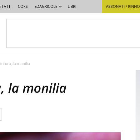
TATTI
CORSI
EDAGRICOLE
LIBRI
ABBONATI / RINN
ritura, la monilia
, la monilia