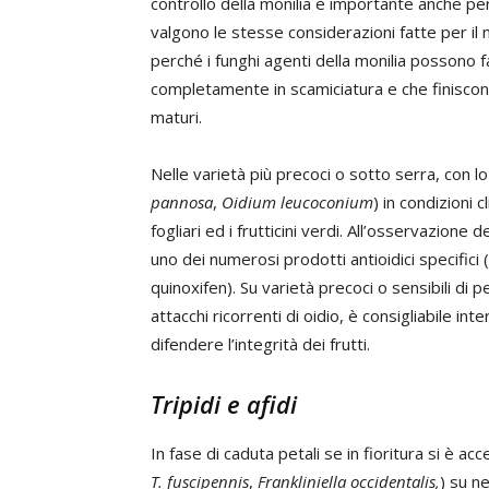
controllo della monilia è importante anche per
valgono le stesse considerazioni fatte per il 
perché i funghi agenti della monilia possono fa
completamente in scamiciatura e che finiscono p
maturi.
Nelle varietà più precoci o sotto serra, con l
pannosa
,
Oidium leucoconium
) in condizioni 
fogliari ed i frutticini verdi. All’osservazione
uno dei numerosi prodotti antioidici specifici
quinoxifen). Su varietà precoci o sensibili di 
attacchi ricorrenti di oidio, è consigliabile i
difendere l’integrità dei frutti.
Tripidi e afidi
In fase di caduta petali se in fioritura si è ac
T. fuscipennis
,
Frankliniella occidentalis,
) su n