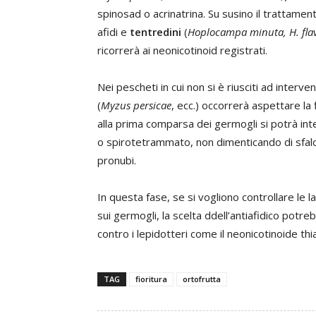
spinosad o acrinatrina. Su susino il trattament
afidi e
tentredini
(
Hoplocampa minuta, H. fla
ricorrerà ai neonicotinoid registrati.
Nei pescheti in cui non si è riusciti ad inter
(
Myzus persicae
, ecc.) occorrerà aspettare la 
alla prima comparsa dei germogli si potrà inte
o spirotetrammato, non dimenticando di sfalc
pronubi.
In questa fase, se si vogliono controllare le la
sui germogli, la scelta ddell’antiafidico potr
contro i lepidotteri come il neonicotinoide thi
TAG
fioritura
ortofrutta