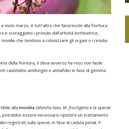
o e inizio marzo, è tutt’altro che favorevole alla fioritura.
a e scoraggiano i pronubi dall’attività bottinatrice,
monilie che tendono a colonizzare gli organi o i residui
ma della fioritura, il clima avverso ha reso non facile
i cautelativi antifungini e antiafidici in fase di gemma
ibile alla
monilia
(
Monilia laxa
,
M. fructigena
e la specie
), potrebbe essere necessario ripetere un trattamento
ci registrati sulla specie, in fase di caduta petali. Il