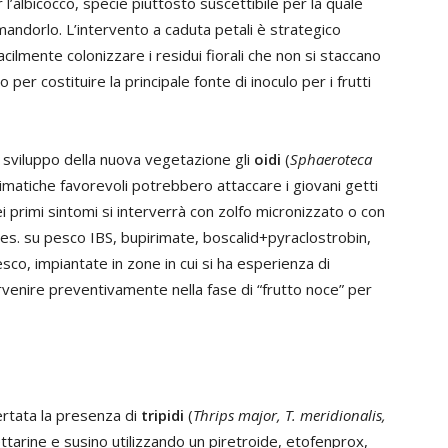
 l’albicocco, specie piuttosto suscettibile per la quale
mandorlo. L’intervento a caduta petali è strategico
cilmente colonizzare i residui fiorali che non si staccano
er costituire la principale fonte di inoculo per i frutti
o sviluppo della nuova vegetazione gli
oidi
(
Sphaeroteca
climatiche favorevoli potrebbero attaccare i giovani getti
 dei primi sintomi si interverrà con zolfo micronizzato o con
 (es. su pesco IBS, bupirimate, boscalid+pyraclostrobin,
pesco, impiantate in zone in cui si ha esperienza di
ntervenire preventivamente nella fase di “frutto noce” per
certata la presenza di
tripidi
(
Thrips major, T. meridionalis,
ettarine e susino utilizzando un piretroide, etofenprox,