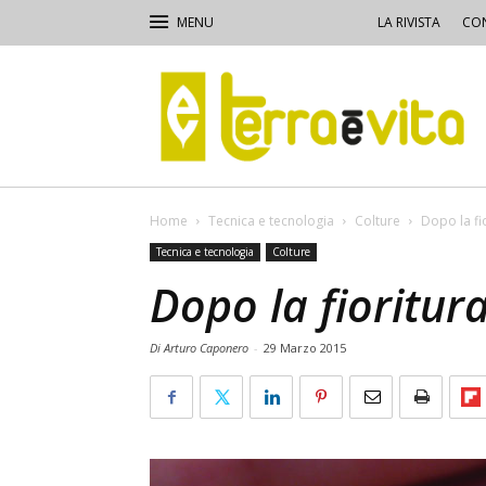
LA RIVISTA
CON
Terra
e
Vita
Home
Tecnica e tecnologia
Colture
Dopo la fio
Tecnica e tecnologia
Colture
Dopo la fioritura
Di Arturo Caponero
-
29 Marzo 2015