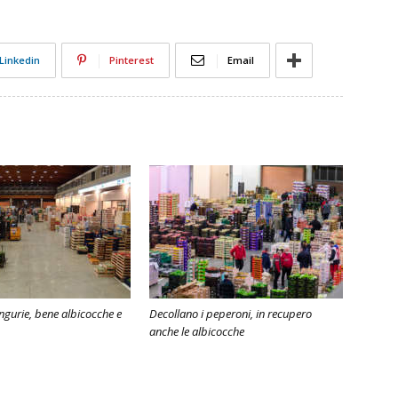
Linkedin
Pinterest
Email
angurie, bene albicocche e
Decollano i peperoni, in recupero
anche le albicocche