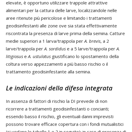
elevate, è opportuno utilizzare trappole attrattive
alimentari per la cattura delle larve, localizzandole nelle
aree ritenute più pericolose e limitando i trattamenti
geodisinfestanti alle zone ove sia stata effettivamente
riscontrata la presenza di larve prima della semina. Catture
medie superiori a 1 larva/trappola per
A. brevis
, a 2
larve/trappola per
A. sordidus
e a 5 larve/trappola per
A.
litigiosus
e
A. ustulatus
giustificano lo spostamento della
coltura verso appezzamenti a più basso rischio o il
trattamento geodisinfestante alla semina.
Le indicazioni della difesa integrata
In assenza di fattori di rischio la DI prevede di non
ricorrere a trattamenti geodisinfestanti o concianti;
essendo basso il rischio, gli eventuali danni imprevisti
possono trovare efficace copertura con i fondi mutualistici
(si vedano le tabelle 1 e 2 in seguito); in caso di presenza di