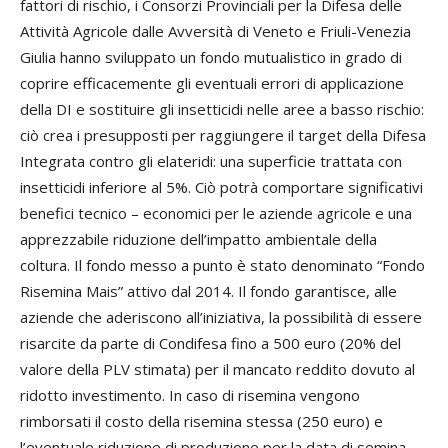
fattori di rischio, i Consorzi Provinciali per la Difesa delle
Attività Agricole dalle Avversità di Veneto e Friuli-Venezia
Giulia hanno sviluppato un fondo mutualistico in grado di
coprire efficacemente gli eventuali errori di applicazione
della DI e sostituire gli insetticidi nelle aree a basso rischio:
ciò crea i presupposti per raggiungere il target della Difesa
Integrata contro gli elateridi: una superficie trattata con
insetticidi inferiore al 5%. Ciò potrà comportare significativi
benefici tecnico – economici per le aziende agricole e una
apprezzabile riduzione dell’impatto ambientale della
coltura. Il fondo messo a punto è stato denominato “Fondo
Risemina Mais” attivo dal 2014. Il fondo garantisce, alle
aziende che aderiscono all’iniziativa, la possibilità di essere
risarcite da parte di Condifesa fino a 500 euro (20% del
valore della PLV stimata) per il mancato reddito dovuto al
ridotto investimento. In caso di risemina vengono
rimborsati il costo della risemina stessa (250 euro) e
l’eventuale riduzione di produzione per la data di semina