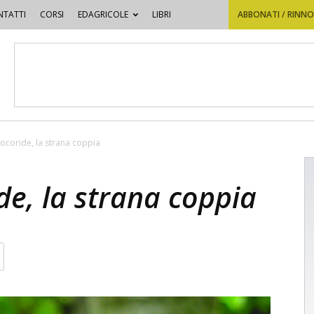
TATTI
CORSI
EDAGRICOLE
LIBRI
ABBONATI / RINN
ntocoride, la strana coppia
ide, la strana coppia