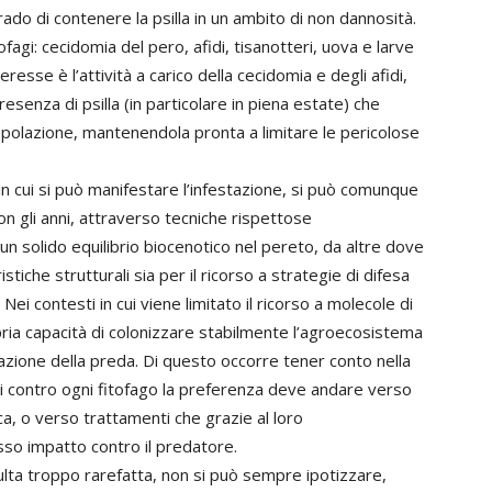
grado di contenere la psilla in un ambito di non dannosità.
tofagi: cecidomia del pero, afidi, tisanotteri, uova e larve
eresse è l’attività a carico della cecidomia e degli afidi,
esenza di psilla (in particolare in piena estate) che
popolazione, mantenendola pronta a limitare le pericolose
in cui si può manifestare l’infestazione, si può comunque
n gli anni, attraverso tecniche rispettose
 un solido equilibrio biocenotico nel pereto, da altre dove
tiche strutturali sia per il ricorso a strategie di difesa
Nei contesti in cui viene limitato il ricorso a molecole di
opria capacità di colonizzare stabilmente l’agroecosistema
olazione della preda. Di questo occorre tener conto nella
ti contro ogni fitofago la preferenza deve andare verso
eca, o verso trattamenti che grazie al loro
so impatto contro il predatore.
sulta troppo rarefatta, non si può sempre ipotizzare,