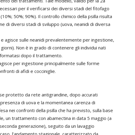
nto dei trattamenti. Tale modello, valido per la 2a
ecessari per il verificarsi dei diversi stadi del fitofago
10%; 50%; 90%). Il controllo chimico della psilla risulta
e di diversi stadi di sviluppo (uova, neanidi di diversa
e e agisce sulle neanidi prevalentemente per ingestione,
iorni). Non è in grado di contenere gli individui nati
formatasi dopo il trattamento.
 agisce per ingestione principalmente sulle forme
nfronti di afidi e cocciniglie.
se protetto da rete antigrandine, dopo accurati
e presenza di uova e la momentanea carenza di
fesa nei confronti della psilla che ha previsto, sulla base
ale, un trattamento con abamectina in data 5 maggio (a
di seconda generazione), seguito da un lavaggio
o caso, l’andamento stagionale, caratterizzato da