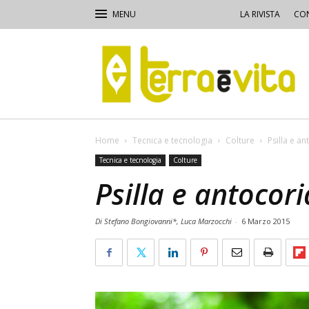
LA RIVISTA
CON
Terra
e
Vita
Home
Tecnica e tecnologia
Colture
Psilla e a
Tecnica e tecnologia
Colture
Psilla e antocor
Di Stefano Bongiovanni*, Luca Marzocchi
-
6 Marzo 2015