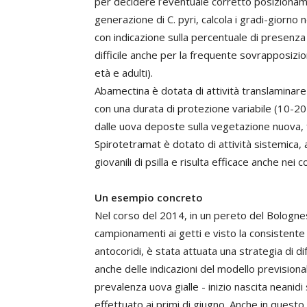
per decidere l’eventuale corretto posizioname
generazione di C. pyri, calcola i gradi-giorno n
con indicazione sulla percentuale di presenza (
difficile anche per la frequente sovrapposizion
età e adulti).
Abamectina è dotata di attività translaminar
con una durata di protezione variabile (10-20 g
dalle uova deposte sulla vegetazione nuova, 
Spirotetramat è dotato di attività sistemica,
giovanili di psilla e risulta efficace anche nei co
Un esempio concreto
Nel corso del 2014, in un pereto del Bologne
campionamenti ai getti e visto la consistent
antocoridi, è stata attuata una strategia di di
anche delle indicazioni del modello prevision
prevalenza uova gialle - inizio nascita neani
effettuato ai primi di giugno. Anche in quest