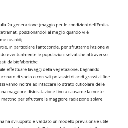
lla 2a generazione (maggio per le condizioni dell’Emilia-
tramat, posizionandoli al meglio quando vi è
ime neanidi;
le, in particolare l’antocoride, per sfruttarne l’azione ai
rzando eventualmente le popolazioni selvatiche attraverso
zati da biofabbriche.
ile effettuare lavaggi della vegetazione, bagnando
inato di sodio o con sali potassici di acidi grassi al fine
ssi vanno inoltre ad intaccare lo strato cuticolare delle
d una maggiore disidratazione fino a causarne la morte.
l mattino per sfruttare la maggiore radiazione solare.
na ha sviluppato e validato un modello previsionale utile