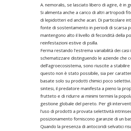
A. nemoralis, se lasciato libero di agire, è in 
Si alimenta anche a carico di altri artropodi fi
di lepidotteri ed anche acari. Di particolare int
fonte di sostentamento in periodi di scarsa pr
mantengono alto il livello di fecondità della 
reinfestazioni estive di psilla.
Ferma restando l’estrema variabilità dei casi 
schematizzare distinguendo le aziende che co
dell’agroecosistema, sono riuscite a stabilire
questo non è stato possibile, sia per caratteris
basate solo su prodotti chimici poco selettivi. 
sintesi, il predatore manifesta a pieno la pr
frutteto e di ridurre ai minimi termini la pop
gestione globale del pereto. Per gli interven
l’uso di prodotti a provata selettività intrins
posizionamento forniscono garanzie di un bas
Quando la presenza di antocoridi selvatici ri