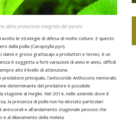
ne della protezione integrata del pereto
ravolto le strategie di difesa di molte colture. E questo
ro dalla psilla (Cacopsylla pyri).
 danni e grossi grattacapi a produttori e tecnici, è un
nza è soggetta a forti variazioni di anno in anno, difficili
re alto il livello di attenzione.
uo predatore principale, l’antocoride Anthocoris nemoralis
zione determinante del predatore è possibile
 la stagione al meglio. Nel 2014, nelle aziende dove è
sa, la presenza di psilla non ha destato particolari
di antocoridi e all’andamento stagionale piovoso che
o e al dilavamento della melata.