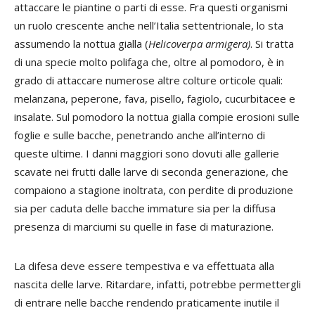
attaccare le piantine o parti di esse. Fra questi organismi
un ruolo crescente anche nell’Italia settentrionale, lo sta
assumendo la nottua gialla (
Helicoverpa armigera)
. Si tratta
di una specie molto polifaga che, oltre al pomodoro, è in
grado di attaccare numerose altre colture orticole quali:
melanzana, peperone, fava, pisello, fagiolo, cucurbitacee e
insalate. Sul pomodoro la nottua gialla compie erosioni sulle
foglie e sulle bacche, penetrando anche all’interno di
queste ultime. I danni maggiori sono dovuti alle gallerie
scavate nei frutti dalle larve di seconda generazione, che
compaiono a stagione inoltrata, con perdite di produzione
sia per caduta delle bacche immature sia per la diffusa
presenza di marciumi su quelle in fase di maturazione.
La difesa deve essere tempestiva e va effettuata alla
nascita delle larve. Ritardare, infatti, potrebbe permettergli
di entrare nelle bacche rendendo praticamente inutile il