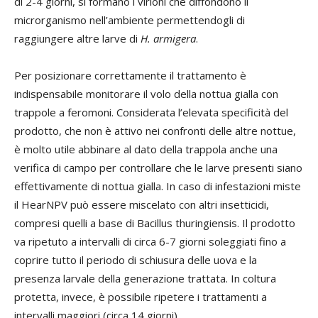
di 2-4 giorni, si formano i virioni che diffondono il
microrganismo nell’ambiente permettendogli di
raggiungere altre larve di
H. armigera
.
Per posizionare correttamente il trattamento è
indispensabile monitorare il volo della nottua gialla con
trappole a feromoni. Considerata l’elevata specificità del
prodotto, che non è attivo nei confronti delle altre nottue,
è molto utile abbinare al dato della trappola anche una
verifica di campo per controllare che le larve presenti siano
effettivamente di nottua gialla. In caso di infestazioni miste
il HearNPV può essere miscelato con altri insetticidi,
compresi quelli a base di Bacillus thuringiensis. Il prodotto
va ripetuto a intervalli di circa 6-7 giorni soleggiati fino a
coprire tutto il periodo di schiusura delle uova e la
presenza larvale della generazione trattata. In coltura
protetta, invece, è possibile ripetere i trattamenti a
intervalli maggiori (circa 14 giorni).