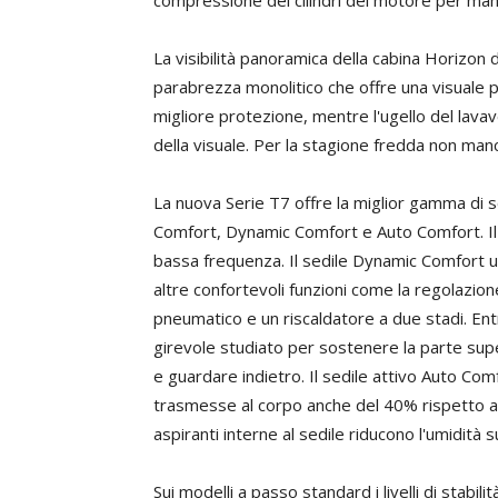
compressione dei cilindri del motore per mant
La visibilità panoramica della cabina Horizon
parabrezza monolitico che offre una visuale p
migliore protezione, mentre l'ugello del lava
della visuale. Per la stagione fredda non manc
La nuova Serie T7 offre la miglior gamma di sedi
Comfort, Dynamic Comfort e Auto Comfort. Il 
bassa frequenza. Il sedile Dynamic Comfort u
altre confortevoli funzioni come la regolazio
pneumatico e un riscaldatore a due stadi. Entr
girevole studiato per sostenere la parte supe
e guardare indietro. Il sedile attivo Auto Com
trasmesse al corpo anche del 40% rispetto a
aspiranti interne al sedile riducono l'umidità s
Sui modelli a passo standard i livelli di stab