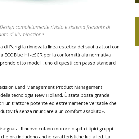
. Design completamente rivisto e sistema frenante di
anto di illuminazione
di Parigi la rinnovata linea estetica dei suoi trattori con
gia ECOBlue HI-eSCR per la conformità alla normativa
prende otto modelli, uno di questi con passo standard
Precision Land Management Product Management,
o della tecnologia New Holland. È stata posta grande
oltori un trattore potente ed estremamente versatile che
produttività senza rinunciare a un comfort assoluto».
egnata. Il nuovo cofano motore ospita i tipici gruppi
che ora includono anche caratteristiche luci a led. La