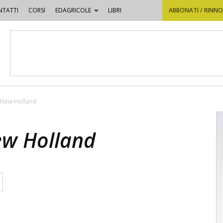
TATTI
CORSI
EDAGRICOLE
LIBRI
ABBONATI / RINN
i New Holland
ew Holland