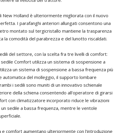
enere la velocità del trattore.
 di New Holland è ulteriormente migliorata con il nuovo
erfetta. I parafanghi anteriori allungati consentono una
vetro montato sul tergicristallo mantiene la trasparenza
a la comodità del parabrezza e del lunotto riscaldati.
li del settore, con la scelta fra tre livelli di comfort:
sedile Comfort utilizza un sistema di sospensione a
tilizza un sistema di sospensione a bassa frequenza più
ne automatica del molleggio, il supporto lombare
ambi i sedili sono muniti di un innovativo schienale
riore della schiena consentendo all'operatore di girarsi
fort con climatizzatore incorporato riduce le vibrazioni
 un sedile a bassa frequenza, mentre le ventole
uperficiale.
ilità e comfort aumentano ulteriormente con l'introduzione