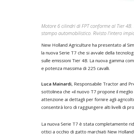
Motore 6 cilindri di FPT conforme al Tier 4B
stampo automobilistico. Rivisto l'intero impi
New Holland Agriculture ha presentato al Sima 
la nuova Serie T7 che si avvale della tecnolo
sulle emissioni Tier 4B. La nuova gamma com
e potenza massima di 225 cavalli.
Luca Mainardi
, Responsabile Tractor and 
sottolinea che «il nuovo T7 propone il megli
attenzione ai dettagli per fornire agli agric
consentirà loro di raggiungere alti livelli di 
La nuova Serie T7 è stata completamente ridis
ottici a occhio di gatto marchiati New Holland 