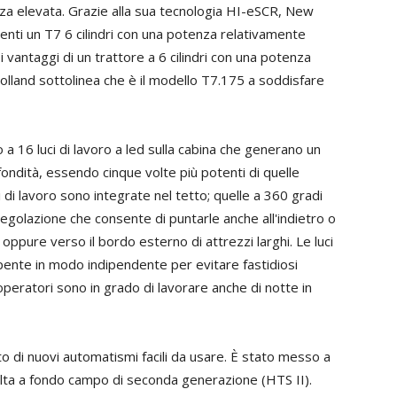
za elevata. Grazie alla sua tecnologia HI-eSCR, New
ienti un T7 6 cilindri con una potenza relativamente
i vantaggi di un trattore a 6 cilindri con una potenza
lland sottolinea che è il modello T7.175 a soddisfare
 a 16 luci di lavoro a led sulla cabina che generano un
ofondità, essendo cinque volte più potenti di quelle
 di lavoro sono integrate nel tetto; quelle a 360 gradi
regolazione che consente di puntarle anche all'indietro o
 oppure verso il bordo esterno di attrezzi larghi. Le luci
ente in modo indipendente per evitare fastidiosi
i operatori sono in grado di lavorare anche di notte in
ato di nuovi automatismi facili da usare. È stato messo a
olta a fondo campo di seconda generazione (HTS II).