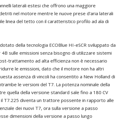
nnelli laterali estesi che offrono una maggiore
detriti nel motore mentre le nuove prese d'aria laterali
e linea del tetto con il caratteristico profilo ad ala di
i dotato della tecnologia ECOBlue HI-eSCR sviluppato da
 4B sulle emissioni senza bisogno di utilizzare sistemi
i post-trattamento ad alta efficienza non è necessario
ridurre le emissioni, dato che il motore non ha altri
Questa assenza di vincoli ha consentito a New Holland di
entrambe le versioni del T7. La potenza nominale della
e quella della versione standard sale fino a 180 CV
l T7.225 diventa un trattore possente in rapporto alle
enziale dei nuovi T7, ora sulla versione a passo
tesse dimensioni della versione a passo lungo