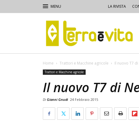
LA RIVISTA
CON
Terra
e
Vita
Home
Trattori e Macchine agricole
Il nuovo T7 d
Trattori e Macchine agricole
Il nuovo T7 di N
Di
Gianni Gnudi
24 Febbraio 2015