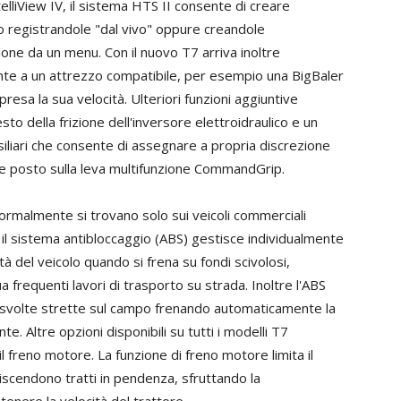
elliView IV, il sistema HTS II consente di creare
 registrandole "dal vivo" oppure creandole
zione da un menu. Con il nuovo T7 arriva inoltre
ente a un attrezzo compatibile, per esempio una BigBaler
presa la sua velocità. Ulteriori funzioni aggiuntive
o della frizione dell'inversore elettroidraulico e un
siliari che consente di assegnare a propria discrezione
uttore posto sulla leva multifunzione CommandGrip.
rmalmente si trovano solo sui veicoli commerciali
, il sistema antibloccaggio (ABS) gestisce individualmente
ità del veicolo quando si frena su fondi scivolosi,
 frequenti lavori di trasporto su strada. Inoltre l'ABS
 svolte strette sul campo frenando automaticamente la
te. Altre opzioni disponibili su tutti i modelli T7
 freno motore. La funzione di freno motore limita il
 discendono tratti in pendenza, sfruttando la