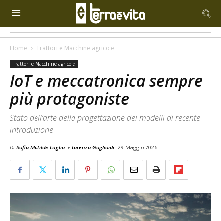
Home
Trattori e Macchine agricole
Trattori e Macchine agricole
IoT e meccatronica sempre
più protagoniste
Stato dell’arte della progettazione dei modelli di recente
introduzione
Di
Sofia Matilde Luglio
e
Lorenzo Gagliardi
29 Maggio 2026