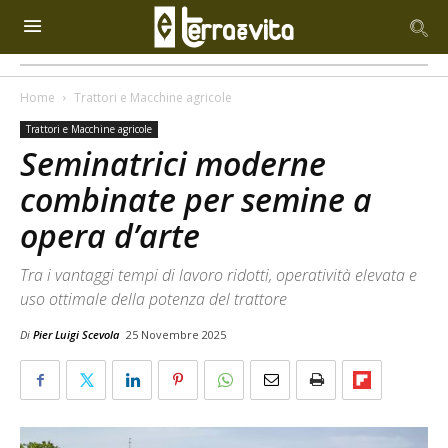
Home
Trattori e Macchine agricole
Trattori e Macchine agricole
Seminatrici moderne
combinate per semine a
opera d’arte
Tra i vantaggi tempi di lavoro ridotti, operatività elevata e
uso ottimale della potenza del trattore
Di
Pier Luigi Scevola
25 Novembre 2025