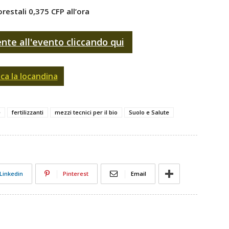
orestali 0,375 CFP
all’ora
ente all'evento
cliccando qui
ica la locandina
e
fertilizzanti
mezzi tecnici per il bio
Suolo e Salute
Linkedin
Pinterest
Email