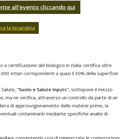
ente all'evento
cliccando qui
ica la locandina
e certificazione del biologico in Italia: certifica oltre
.000 ettari corrispondenti a quasi il 30% della superficie
 Salute,
“Suolo e Salute Inputs”,
sottopone il mezzo
, ma ne verifica, attraverso un controllo da parte di un
filiera di approvvigionamento delle materie prime, la
entuali contaminanti mediante specifiche analisi di
apillare consentendo così di minimizzate le contestazioni