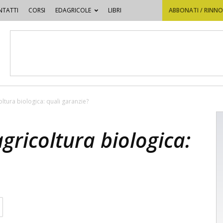
TATTI
CORSI
EDAGRICOLE
LIBRI
ABBONATI / RINN
coltura biologica: quali garanzie?
agricoltura biologica: