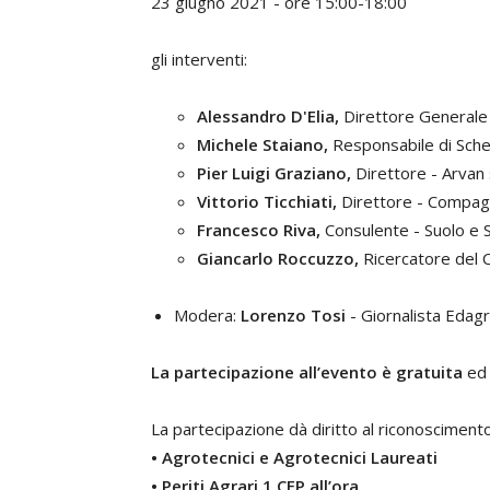
23 giugno 2021 - ore 15:00-18:00
gli interventi:
Alessandro D'Elia,
Direttore Generale 
Michele Staiano,
Responsabile di Sche
Pier Luigi Graziano,
Direttore - Arvan s
Vittorio
Ticchiati,
Direttore - Compag
Francesco Riva,
Consulente - Suolo e 
Giancarlo Roccuzzo,
Ricercatore del C
Modera:
Lorenzo Tosi
- Giornalista Edagr
La partecipazione all’evento è gratuita
ed 
La partecipazione dà diritto al riconoscimento 
• Agrotecnici e Agrotecnici Laureati
• Periti Agrari 1 CFP all’ora