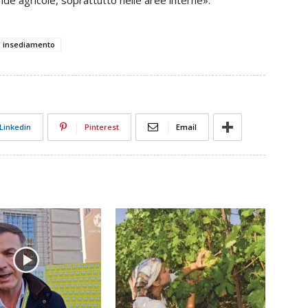
nde agricole, soprattutto nelle aree interne».
 insediamento
Linkedin
Pinterest
Email