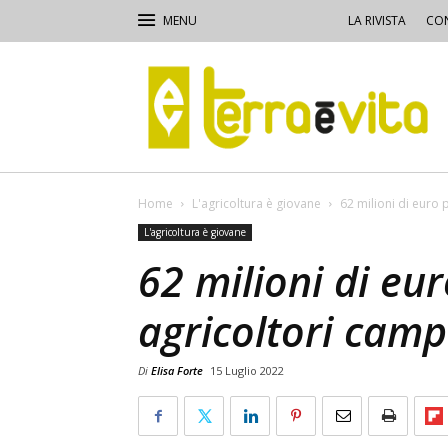
LA RIVISTA
CON
Terra
e
Vita
Home
L'agricoltura è giovane
62 milioni di euro 
L'agricoltura è giovane
62 milioni di eur
agricoltori camp
Di
Elisa Forte
15 Luglio 2022