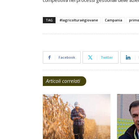
competitiva nei processi gestionali delle azie
TAG
#lagricolturaègiovane
Campania
primo
Facebook
Twitter
Articoli correlati