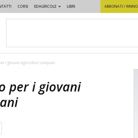
TATTI
CORSI
EDAGRICOLE
LIBRI
ABBONATI / RINN
per i giovani agricoltori campani
o per i giovani
ani