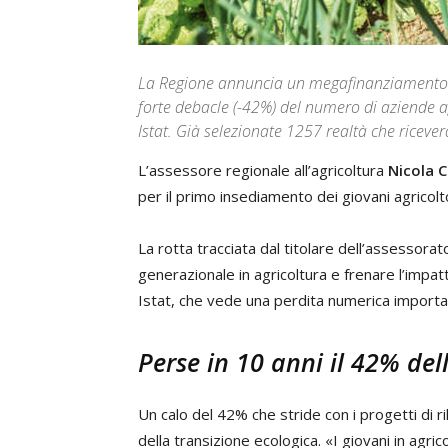
La Regione annuncia un megafinanziamento pe
forte debacle (-42%) del numero di aziende 
Istat. Già selezionate 1257 realtà che riceve
L’assessore regionale all’agricoltura
Nicola 
per il primo insediamento dei giovani agricolt
La rotta tracciata dal titolare dell’assessora
generazionale in agricoltura e frenare l’impa
Istat, che vede una perdita numerica importan
Perse in 10 anni il 42% del
Un calo del 42% che stride con i progetti di 
della transizione ecologica. «I giovani in ag