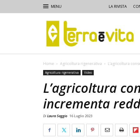
LA RIVISTA
CON
Terra
e
Vita
Home
Agricoltura rigenerativa
L’agricoltura cons
Agricoltura rigenerativa
Video
L’agricoltura co
incrementa reddi
Di
Laura Saggio
16 Luglio 2023