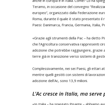
anche in Europa e in Italia. Come? Lo ha spie
Teramo, in occasione del convegno “Realizzar
europeo”, organizzato dalla Federazione europ
Roma, durante il quale è stato presentato il re
Paesi: Danimarca, Francia, Germania, Italia, P
«Grazie agli strumenti della Pac – ha detto Pi
che l’Agricoltura conservativa rappresenti circ
adozione che potrebbe raggiungere, grazie a 
terre già in transizione verso sistemi di gest
Complessivamente, nei sei Paesi, gli ettari at
mentre quelli gestiti con sistemi di lavorazi
adozione dell'Ac, sono 13,9 milioni.
L'Ac cresce in Italia, ma serv
«In Italia – ha spiegato Pisante – abbiamo av