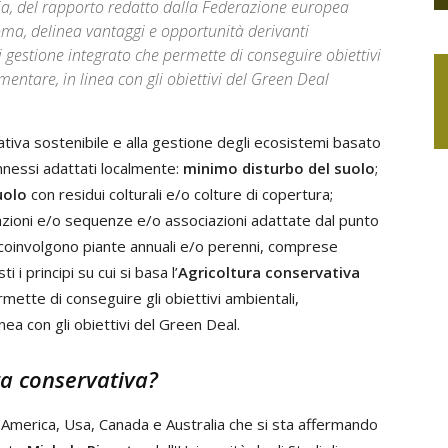
alia, del rapporto redatto dalla Federazione europea
oma, delinea vantaggi e opportunità derivanti
 gestione integrato che permette di conseguire obiettivi
entare, in linea con gli obiettivi del Green Deal
ativa sostenibile e alla gestione degli ecosistemi basato
connessi adattati localmente:
minimo disturbo del suolo
;
uolo
con residui colturali e/o colture di copertura;
zioni e/o sequenze e/o associazioni adattate dal punto
 coinvolgono piante annuali e/o perenni, comprese
i principi su cui si basa l’
Agricoltura conservativa
mette di conseguire gli obiettivi ambientali,
nea con gli obiettivi del Green Deal.
ra conservativa?
ud America, Usa, Canada e Australia che si sta affermando