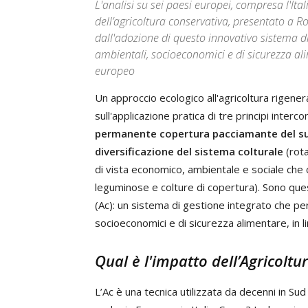
L'analisi su sei paesi europei, compresa l'It
dell’agricoltura conservativa, presentato a R
dall'adozione di questo innovativo sistema di
ambientali, socioeconomici e di sicurezza alim
europeo
Un approccio ecologico all'agricoltura rigener
sull'applicazione pratica di tre principi inter
permanente copertura
pacciamante del s
diversificazione del sistema colturale
(rota
di vista economico, ambientale e sociale che
leguminose e colture di copertura). Sono questi 
(Ac): un sistema di gestione integrato che per
socioeconomici e di sicurezza alimentare, in li
Qual è l'impatto dell’Agricoltu
L’Ac è una tecnica utilizzata da decenni in S