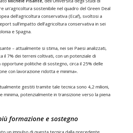
gato
Michele Pisante
, dell'Università degli Studi di
e un’agricoltura sostenibile nel quadro del Green Deal
ea dell’agricoltura conservativa (Ecaf), svoltosi a
port sull’impatto dell’agricoltura conservativa in sei
olonia e Spagna.
sante – attualmente si stima, nei sei Paesi analizzati,
a il 7% dei terreni coltivati, con un potenziale di
opportune politiche di sostegno, circa il 25% delle
ione con lavorazione ridotta e minima».
tualmente gestiti tramite tale tecnica sono 4,2 milioni,
one minima, potenzialmente in transizione verso la piena
e più formazione e sostegno
uto un impulso di questa tecnica dalla precedente