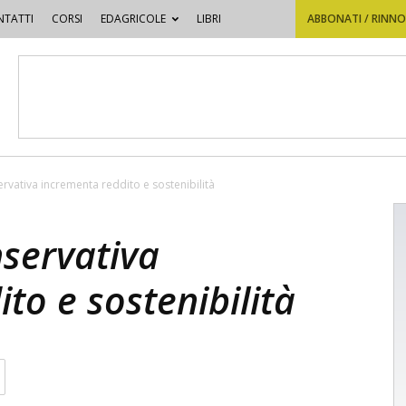
TATTI
CORSI
EDAGRICOLE
LIBRI
ABBONATI / RINN
ervativa incrementa reddito e sostenibilità
nservativa
to e sostenibilità