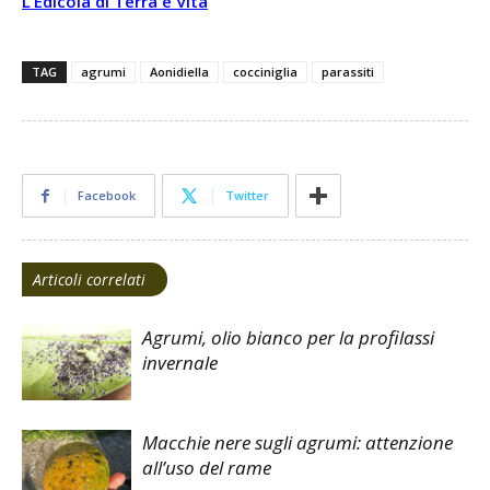
L’Edicola di Terra e Vita
TAG
agrumi
Aonidiella
cocciniglia
parassiti
Facebook
Twitter
Articoli correlati
Agrumi, olio bianco per la profilassi
invernale
Macchie nere sugli agrumi: attenzione
all’uso del rame