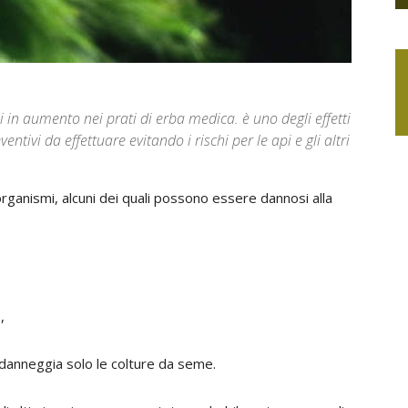
i in aumento nei prati di erba medica. è uno degli effetti
entivi da effettuare evitando i rischi per le api e gli altri
ganismi, alcuni dei quali possono essere dannosi alla
),
 danneggia solo le colture da seme.