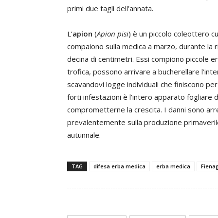
primi due tagli dell’annata.
L’
apion
(
Apion pisi
) è un piccolo coleottero cu
compaiono sulla medica a marzo, durante la r
decina di centimetri. Essi compiono piccole er
trofica, possono arrivare a bucherellare l’int
scavandovi logge individuali che finiscono per
forti infestazioni è l’intero apparato fogliare
comprometterne la crescita. I danni sono arrecat
prevalentemente sulla produzione primaverile
autunnale.
TAG
difesa erba medica
erba medica
Fiena