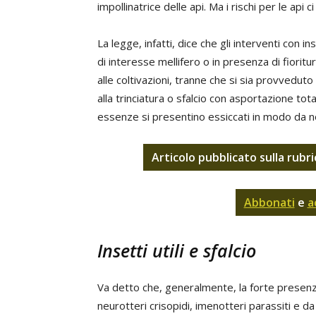
impollinatrice delle api. Ma i rischi per le ap
La legge, infatti, dice che gli interventi con i
di interesse mellifero o in presenza di fiori
alle coltivazioni, tranne che si sia provvedu
alla trinciatura o sfalcio con asportazione total
essenze si presentino essiccati in modo da non a
Articolo pubblicato sulla rubr
Abbonati
e
a
Insetti utili e sfalcio
Va detto che, generalmente, la forte presenza di i
neurotteri crisopidi, imenotteri parassiti e d