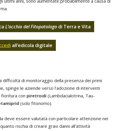
li ultimi anni, sono aumentate probabilmente a causa di
orma.
ica
L’occhio del Fitopatologo
di Terra e Vita
ccedi
all’edicola digitale
a difficoltà di monitoraggio della presenza dei primi
ie, spinge le aziende verso l’adozione di interventi
a fioritura con
piretroidi
(Lambdacialotrina, Tau-
etamiprid
(solo fitonomo).
da deve essere valutata con particolare attenzione nei
uanto rischia di creare gravi danni all’attività