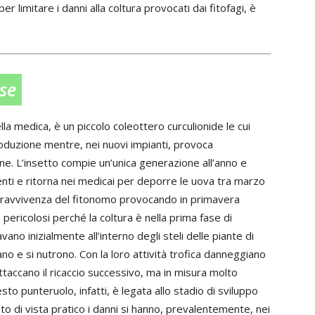
per limitare i danni alla coltura provocati dai fitofagi, è
se
lla medica, è un piccolo coleottero curculionide le cui
roduzione mentre, nei nuovi impianti, provoca
ine. L’insetto compie un’unica generazione all’anno e
ti e ritorna nei medicai per deporre le uova tra marzo
sopravvivenza del fitonomo provocando in primavera
 pericolosi perché la coltura è nella prima fase di
ano inizialmente all’interno degli steli delle piante di
no e si nutrono. Con la loro attività trofica danneggiano
attaccano il ricaccio successivo, ma in misura molto
to punteruolo, infatti, è legata allo stadio di sviluppo
o di vista pratico i danni si hanno, prevalentemente, nei