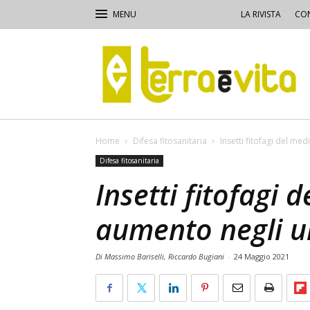
LA RIVISTA
CON
Terra
e
Vita
Home
Difesa fitosanitaria
Insetti fitofagi del med
Difesa fitosanitaria
Insetti fitofagi 
aumento negli ul
Di Massimo Bariselli, Riccardo Bugiani
-
24 Maggio 2021