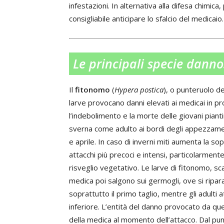
infestazioni. In alternativa alla difesa chimica, 
consigliabile anticipare lo sfalcio del medicaio.
Le principali specie danno
Il
fitonomo
(
Hypera postica
), o punteruolo de
larve provocano danni elevati ai medicai in p
l’indebolimento e la morte delle giovani piant
sverna come adulto ai bordi degli appezzamen
e aprile. In caso di inverni miti aumenta la 
attacchi più precoci e intensi, particolarmente
risveglio vegetativo. Le larve di fitonomo, scav
medica poi salgono sui germogli, ove si ripara
soprattutto il primo taglio, mentre gli adulti 
inferiore. L’entità del danno provocato da ques
della medica al momento dell’attacco. Dal punt