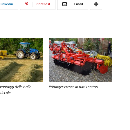
Linkedin
Pinterest
Email
 vantaggi delle balle
Pöttinger cresce in tutti i settori
piccole