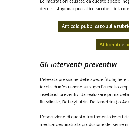
Le infestazioni causate da queste specie, neg
decorsi stagionali più caldi e siccitosi della n
Articolo pubblicato sulla rubr
Abbonati
e
a
Gli interventi preventivi
L’elevata pressione delle specie fitofaghe e l
focolai di infestazione su superfici molto amp
insetticidi preventivi da realizzare prima dell
fluvalinate, Betacyflutrin, Deltametrina) o
Ac
L’esecuzione di questo trattamento insettici
medicai destinati alla produzione del seme in q