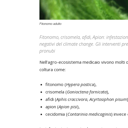
Fitonomo adulto
Fitonomo, crisomela, afidi, Apion: infestazion
negativi del climate change. Gli interventi prev
pronubi
Nell’agro-ecosistema medicaio vivono molti or
coltura come:
fitonomo (
Hypera postic
a),
crisomela (
Gonioctena fornicata
),
afidi (
Aphis craccivora
,
Acyrtosiphon pisum
apion (
Apion pisi
),
cecidomia (
Contarinia medicaginis
) invece