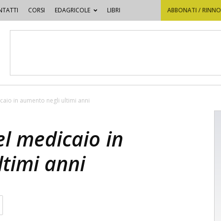
TATTI
CORSI
EDAGRICOLE
LIBRI
ABBONATI / RINN
icaio in aumento negli ultimi anni
del medicaio in
timi anni