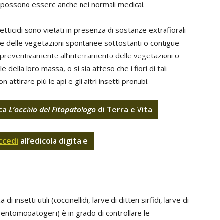
i ci possono essere anche nei normali medicai.
nsetticidi sono vietati in presenza di sostanze extrafiorali
ture delle vegetazioni spontanee sottostanti o contigue
to preventivamente all’interramento delle vegetazioni o
e della loro massa, o si sia atteso che i fiori di tali
ttirare più le api e gli altri insetti pronubi.
ica
L’occhio del Fitopatologo
di Terra e Vita
ccedi
all’edicola digitale
nsetti utili (coccinellidi, larve di ditteri sirfidi, larve di
a entomopatogeni) è in grado di controllare le