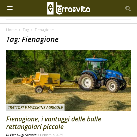
Home
Tag
Fienagione
Tag: Fienagione
TRATTORI E MACCHINE AGRICOLE
Fienagione, i vantaggi delle balle
rettangolari piccole
Di
Pier Luigi Scevola
3 Febbraio 2025