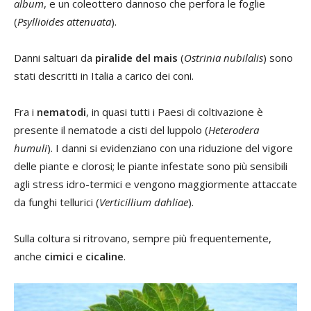
album
, e un coleottero dannoso che perfora le foglie
(
Psyllioides attenuata
).
Danni saltuari da
piralide del mais
(
Ostrinia nubilalis
) sono
stati descritti in Italia a carico dei coni.
Fra i
nematodi
, in quasi tutti i Paesi di coltivazione è
presente il nematode a cisti del luppolo (
Heterodera
humuli
). I danni si evidenziano con una riduzione del vigore
delle piante e clorosi; le piante infestate sono più sensibili
agli stress idro-termici e vengono maggiormente attaccate
da funghi tellurici (
Verticillium dahliae
).
Sulla coltura si ritrovano, sempre più frequentemente,
anche
cimici
e
cicaline
.