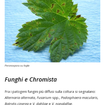
Peronospora su foglie
Funghi e Chromista
Fra i patogeni fungini più diffusi sulla coltura si segnalano:
Alternaria alternata
,
Fusarium
spp.,
Podosphaera macularis
,
Botrytis cinerea
e
V. dahliae
e
V. nonalalfae
.