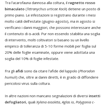
Tra l’acarofauna dannosa alla coltura, il
ragnetto rosso
bimaculato
(
Tetranychus urticae Kock
) detiene un posto di
primo piano. Le infestazioni si registrano durante i mesi
molto caldi dell’estate (giugno-agosto), ma in agosto si
verificano i danni maggiori, che possono interessare anche
il contenuto di α-acidi. Pur non essendo stabilita una soglia
di intervento, molti coltivatori si basano su un livello
empirico di tolleranza di 5-10 forme mobili per foglia sul
20% delle foglie esaminate, oppure viene adottata una
soglia del 10% di foglie infestate.
Fra gli
afidi
sono da citare l’afide del luppolo (
Phorodon
humuli
) che, oltre ai danni diretti, è in grado di diffondere
pericolosi virus sulla coltura.
In altre nazioni non mancano segnalazioni di diversi
insetti
defogliatori
, quali
Xylena exsoleta
,
Aglas io
,
Polygonia c-