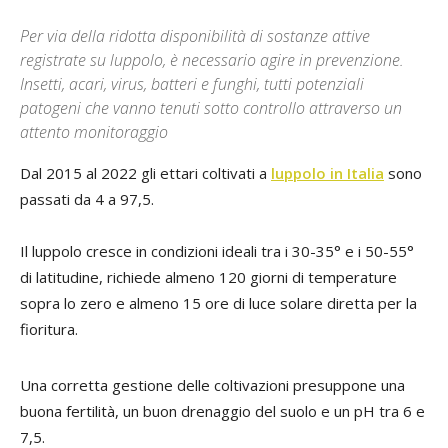
Per via della ridotta disponibilità di sostanze attive
registrate su luppolo, è necessario agire in prevenzione.
Insetti, acari, virus, batteri e funghi, tutti potenziali
patogeni che vanno tenuti sotto controllo attraverso un
attento monitoraggio
Dal 2015 al 2022 gli ettari coltivati a
luppolo in Italia
sono
passati da 4 a 97,5.
Il luppolo cresce in condizioni ideali tra i 30-35° e i 50-55°
di latitudine, richiede almeno 120 giorni di temperature
sopra lo zero e almeno 15 ore di luce solare diretta per la
fioritura.
Una corretta gestione delle coltivazioni presuppone una
buona fertilità, un buon drenaggio del suolo e un pH tra 6 e
7,5.