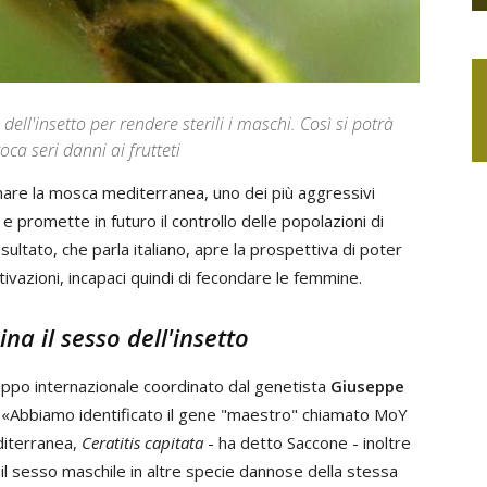
 dell'insetto per rendere sterili i maschi. Così si potrà
oca seri danni ai frutteti
rmare la mosca mediterranea, uno dei più aggressivi
 e promette in futuro il controllo delle popolazioni di
risultato, che parla italiano, apre la prospettiva di poter
tivazioni, incapaci quindi di fecondare le femmine.
na il sesso dell'insetto
gruppo internazionale coordinato dal genetista
Giuseppe
li. «Abbiamo identificato il gene "maestro" chiamato MoY
diterranea,
Ceratitis capitata
- ha detto Saccone - inoltre
l sesso maschile in altre specie dannose della stessa