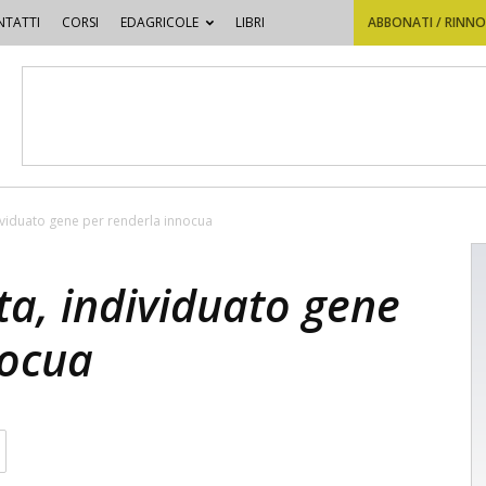
TATTI
CORSI
EDAGRICOLE
LIBRI
ABBONATI / RINN
dividuato gene per renderla innocua
ta, individuato gene
nocua