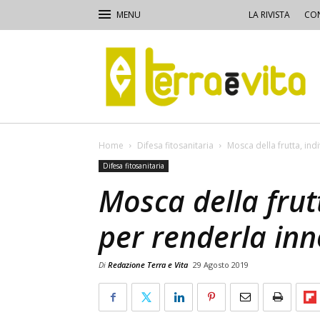
LA RIVISTA
CON
Terra
e
Vita
Home
Difesa fitosanitaria
Mosca della frutta, in
Difesa fitosanitaria
Mosca della frut
per renderla in
Di
Redazione Terra e Vita
29 Agosto 2019