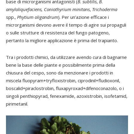
base di microrganismi antagonisti (
B. subtilis
,
B.
amyloliquefaciens,
Coniothyrium minitans
,
Trichoderma
spp.,
Phytium oligandrum
). Per un’azione efficace i
microrganismi devono avere il tempo di agire sui propaguli
o sulle strutture di resistenza del fungo patogeno,
pertanto la migliore applicazione è prima del trapianto.
Tra i prodotti chimici, da utilizzare avendo cura di bagnarne
bene la base delle piante e possibilmente prima della
chiusura del cespo, sono da menzionare i prodotti in
miscela fluopyram+tryfloxistrobin, ciprodinil+fludioxonil,
boscalid+piraclostrobin, fluxapyroxad+difenoconazolo, o i
singoli penthiopyrad, fenexamide, azoxistrobin, isofetamid,
pirimetanil.