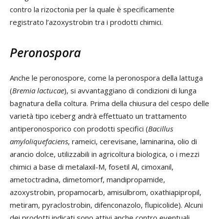
contro la rizoctonia per la quale è specificamente
registrato l’azoxystrobin tra i prodotti chimici.
Peronospora
Anche le peronospore, come la peronospora della lattuga
(
Bremia lactucae
), si avvantaggiano di condizioni di lunga
bagnatura della coltura. Prima della chiusura del cespo delle
varietà tipo iceberg andrà effettuato un trattamento
antiperonosporico con prodotti specifici (
Bacillus
amyloliquefaciens
, rameici, cerevisane, laminarina, olio di
arancio dolce, utilizzabili in agricoltura biologica, o i mezzi
chimici a base di metalaxil-M, fosetil Al, cimoxanil,
ametoctradina, dimetomorf, mandipropamide,
azoxystrobin, propamocarb, amisulbrom, oxathiapipropil,
metiram, pyraclostrobin, difenconazolo, flupicolide). Alcuni
dei prodotti indicati sono attivi anche contro eventuali