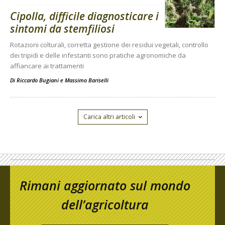
Cipolla, difficile diagnosticare i
sintomi da stemfiliosi
Rotazioni colturali, corretta gestione dei residui vegetali, controllo
dei tripidi e delle infestanti sono pratiche agronomiche da
affiancare ai trattamenti
Di
Riccardo Bugiani e Massimo Bariselli
Carica altri articoli
Rimani aggiornato sul mondo
dell’agricoltura