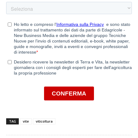
TAG
vite
viticoltura