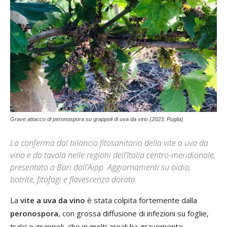
Grave attacco di peronospora su grappoli di uva da vino (2023, Puglia)
La conferma dal bilancio fitosanitario della vite a uva da
vino e da tavola nelle regioni dell’Italia centro-meridionale,
presentato a Bari dall’Aipp. Aggiornamenti su oidio,
botrite, fitofagi e flavescenza dorata
La
vite a uva da vino
è stata colpita fortemente dalla
peronospora
, con grossa diffusione di infezioni su foglie,
tralci e grappoli, che in molti areali ha gravemente