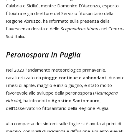
Calabria e Sicilia), mentre Domenico D’Ascenzo, esperto
fitoiatra e già direttore del Servizio fitosanitario della
Regione Abruzzo, ha informato sulla presenza della
flavescenza dorata e dello
Scaphoideus titanus
nel Centro-
Sud Italia.
Peronospora in Puglia
Nel 2023 l’andamento meteorologico primaverile,
caratterizzato da
piogge continue e abbondanti
durante
i mesi di aprile, maggio e inizio giugno, è stato molto
favorevole allo sviluppo della peronospora (
Plasmopara
viticola
), ha introdotto
Agostino Santomauro
,
dell’Osservatorio fitosanitario della Regione Puglia.
«La comparsa dei sintomi sulle foglie si è avuta ai primi di
maggio, con livelli di incidenza e diffusione alquanto elevati.