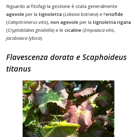
Riguardo ai fitofagi la gestione è stata generalmente
agevole
per la
tignoletta
(
Lobesia botrana
) e l’
eriofide
(
Calepitrimerus vitis
),
non agevole
per la
tignoletta rigata
(
Cryptoblabes gnidiella
) e le
cicaline
(
Empoasca vitis
,
Jacobiasca lybica
).
Flavescenza dorata e
Scaphoideus
titanus