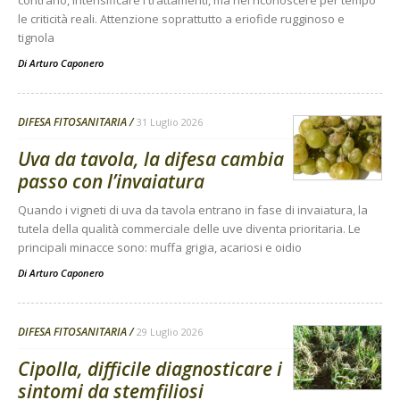
contrario, intensificare i trattamenti, ma nel riconoscere per tempo
le criticità reali. Attenzione soprattutto a eriofide rugginoso e
tignola
Di
Arturo Caponero
DIFESA FITOSANITARIA
31 Luglio 2026
Uva da tavola, la difesa cambia
passo con l’invaiatura
Quando i vigneti di uva da tavola entrano in fase di invaiatura, la
tutela della qualità commerciale delle uve diventa prioritaria. Le
principali minacce sono: muffa grigia, acariosi e oidio
Di
Arturo Caponero
DIFESA FITOSANITARIA
29 Luglio 2026
Cipolla, difficile diagnosticare i
sintomi da stemfiliosi