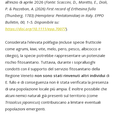
all'inizio di aprile 2026 (
Fonte: Scaccini, D., Moretto, E., Dioli,
P. & Pozzebon, A. (2026) First record of Erthesina fullo
(Thunberg, 1783) (Hemiptera: Pentatomidae) in Italy. EPPO
Bulletin, 00, 1–5. Disponibile su:
https://doi.org/10.1111/epp.70077
).
Considerata l’elevata polifagia (incluse specie frutticole
come agrumi, kiwi, vite, melo, pero, pesco, albicocco e
ciliegio), la specie potrebbe rappresentare un potenziale
rischio fitosanitario. Tuttavia, durante i sopralluoghi
condotti con il supporto del servizio fitosanitario della
Regione Veneto
non sono stati rinvenuti altri individui
di
E. fullo e di conseguenza non è stata verificata la presenza
di una popolazione locale più ampia. È inoltre possibile che
alcuni nemici naturali già presenti sul territorio (come
Trissolcus japonicus
) contribuiscano a limitare eventuali
popolazioni emergenti.