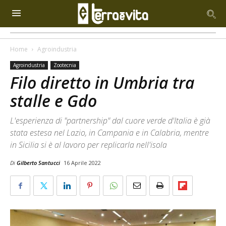
Home
Agroindustria
Agroindustria
Zootecnia
Filo diretto in Umbria tra
stalle e Gdo
L'esperienza di "partnership" dal cuore verde d'Italia è già
stata estesa nel Lazio, in Campania e in Calabria, mentre
in Sicilia si è al lavoro per replicarla nell'isola
Di
Gilberto Santucci
16 Aprile 2022