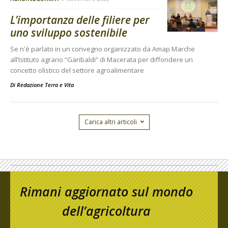
L’importanza delle filiere per
uno sviluppo sostenibile
Se n'è parlato in un convegno organizzato da Amap Marche
all’Istituto agrario “Garibaldi” di Macerata per diffondere un
concetto olistico del settore agroalimentare
Di
Redazione Terra e Vita
Carica altri articoli
Rimani aggiornato sul mondo
dell’agricoltura