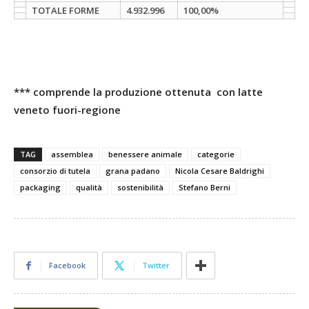
TOTALE FORME
4.932.996
100,00%
*** comprende la produzione ottenuta con latte
veneto fuori-regione
TAG
assemblea
benessere animale
categorie
consorzio di tutela
grana padano
Nicola Cesare Baldrighi
packaging
qualità
sostenibilità
Stefano Berni
Facebook
Twitter