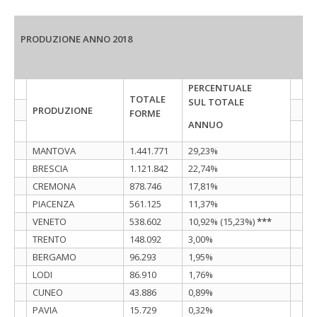
PRODUZIONE ANNO 2018
PERCENTUALE
TOTALE
SUL TOTALE
PRODUZIONE
FORME
ANNUO
MANTOVA
1.441.771
29,23%
BRESCIA
1.121.842
22,74%
CREMONA
878.746
17,81%
PIACENZA
561.125
11,37%
VENETO
538.602
10,92% (15,23%)
***
TRENTO
148.092
3,00%
BERGAMO
96.293
1,95%
LODI
86.910
1,76%
CUNEO
43.886
0,89%
PAVIA
15.729
0,32%