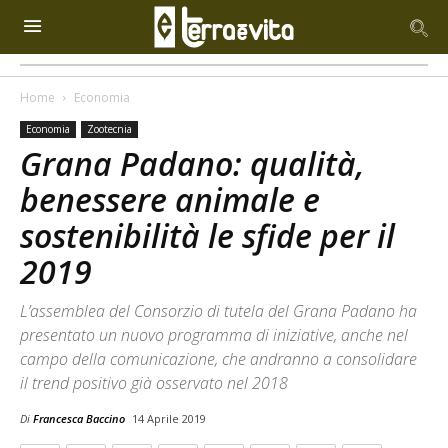
Home
Economia
Economia
Zootecnia
Grana Padano: qualità,
benessere animale e
sostenibilità le sfide per il
2019
L’assemblea del Consorzio di tutela del Grana Padano ha
presentato un nuovo programma di iniziative, anche nel
campo della comunicazione, che andranno a consolidare
il trend positivo già osservato nel 2018
Di
Francesca Baccino
14 Aprile 2019