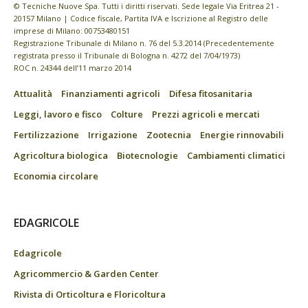
© Tecniche Nuove Spa. Tutti i diritti riservati. Sede legale Via Eritrea 21 -
20157 Milano | Codice fiscale, Partita IVA e Iscrizione al Registro delle
imprese di Milano: 00753480151
Registrazione Tribunale di Milano n. 76 del 5.3.2014 (Precedentemente
registrata presso il Tribunale di Bologna n. 4272 del 7/04/1973)
ROC n. 24344 dell’11 marzo 2014
Attualità
Finanziamenti agricoli
Difesa fitosanitaria
Leggi, lavoro e fisco
Colture
Prezzi agricoli e mercati
Fertilizzazione
Irrigazione
Zootecnia
Energie rinnovabili
Agricoltura biologica
Biotecnologie
Cambiamenti climatici
Economia circolare
EDAGRICOLE
Edagricole
Agricommercio & Garden Center
Rivista di Orticoltura e Floricoltura