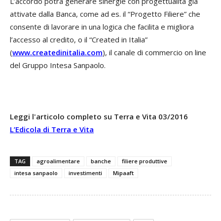
L’accordo potrà generare sinergie con progettualità già
attivate dalla Banca, come ad es. il “Progetto Filiere” che
consente di lavorare in una logica che facilita e migliora
l’accesso al credito, o il “Created in Italia”
(
www.createdinitalia.com
), il canale di commercio on line
del Gruppo Intesa Sanpaolo.
Leggi l'articolo completo su Terra e Vita 03/2016
L’Edicola di Terra e Vita
TAG
agroalimentare
banche
filiere produttive
intesa sanpaolo
investimenti
Mipaaft