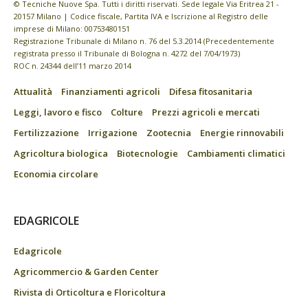
© Tecniche Nuove Spa. Tutti i diritti riservati. Sede legale Via Eritrea 21 -
20157 Milano | Codice fiscale, Partita IVA e Iscrizione al Registro delle
imprese di Milano: 00753480151
Registrazione Tribunale di Milano n. 76 del 5.3.2014 (Precedentemente
registrata presso il Tribunale di Bologna n. 4272 del 7/04/1973)
ROC n. 24344 dell’11 marzo 2014
Attualità
Finanziamenti agricoli
Difesa fitosanitaria
Leggi, lavoro e fisco
Colture
Prezzi agricoli e mercati
Fertilizzazione
Irrigazione
Zootecnia
Energie rinnovabili
Agricoltura biologica
Biotecnologie
Cambiamenti climatici
Economia circolare
EDAGRICOLE
Edagricole
Agricommercio & Garden Center
Rivista di Orticoltura e Floricoltura