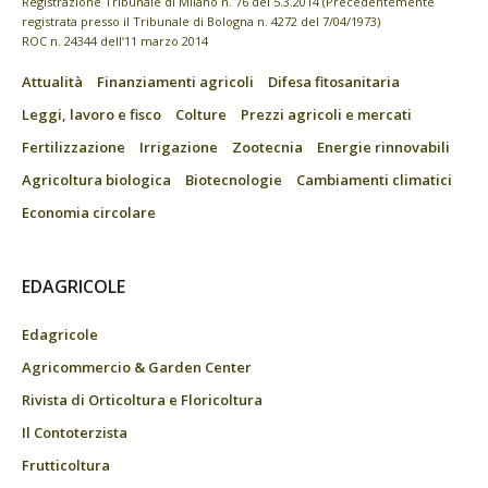
Registrazione Tribunale di Milano n. 76 del 5.3.2014 (Precedentemente
registrata presso il Tribunale di Bologna n. 4272 del 7/04/1973)
ROC n. 24344 dell’11 marzo 2014
Attualità
Finanziamenti agricoli
Difesa fitosanitaria
Leggi, lavoro e fisco
Colture
Prezzi agricoli e mercati
Fertilizzazione
Irrigazione
Zootecnia
Energie rinnovabili
Agricoltura biologica
Biotecnologie
Cambiamenti climatici
Economia circolare
EDAGRICOLE
Edagricole
Agricommercio & Garden Center
Rivista di Orticoltura e Floricoltura
Il Contoterzista
Frutticoltura