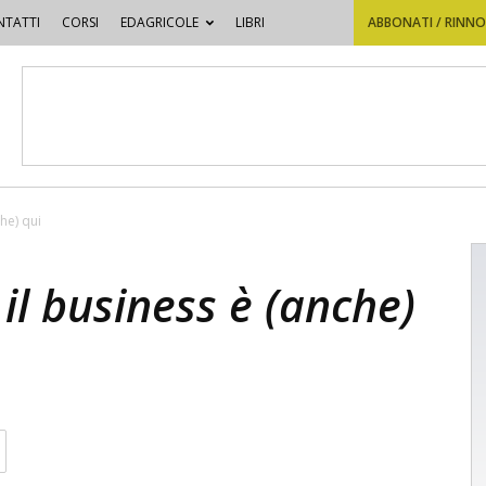
TATTI
CORSI
EDAGRICOLE
LIBRI
ABBONATI / RINN
he) qui
il business è (anche)