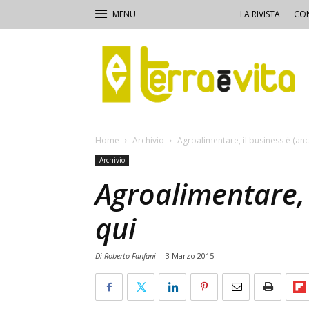
LA RIVISTA
CON
Terra
e
Vita
Home
Archivio
Agroalimentare, il business è (anc
Archivio
Agroalimentare, 
qui
Di Roberto Fanfani
-
3 Marzo 2015