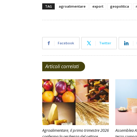
TAG
agroalimentare
export
geopolitica
Facebook
Twitter
Articoli correlati
Agroalimentare, il primo trimestre 2026
Assemblea As
conferma la resilienza del settore
terzo compar