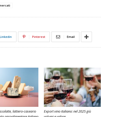
mercati
Linkedin
Pinterest
Email
solatte, lattiero-caseario
Export vino italiano: nel 2025 giù
to agroalimentare italiano
volumi e valore