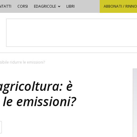
TATTI
CORSI
EDAGRICOLE
LIBRI
ABBONATI / RINN
bile ridurre le emissioni?
ricoltura: è
 le emissioni?