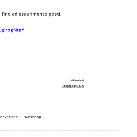
o fino ad esaurimento posti
.
o.gl/ogNrpY
nnovazione
workshop