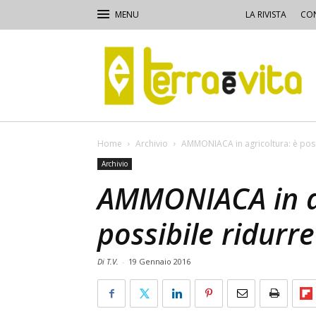
LA RIVISTA
CON
Terra
e
Vita
Home
Archivio
AMMONIACA in agricoltura: è possi
Archivio
AMMONIACA in ag
possibile ridurre
Di T.V.
-
19 Gennaio 2016