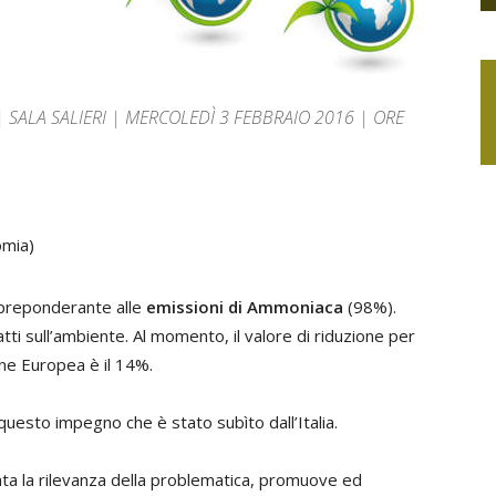
 | SALA SALIERI | MERCOLEDÌ 3 FEBBRAIO 2016 | ORE
omia)
o preponderante alle
emissioni di Ammoniaca
(98%).
i sull’ambiente. Al momento, il valore di riduzione per
one Europea è il 14%.
questo impegno che è stato subìto dall’Italia.
ata la rilevanza della problematica, promuove ed