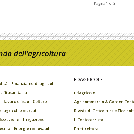
Pagina 1 di 3
do dell’agricoltura
EDAGRICOLE
alità
Finanziamenti agricoli
a fitosanitaria
Edagricole
, lavoro e fisco
Colture
Agricommercio & Garden Cent
zi agricoli e mercati
Rivista di Orticoltura e Floricol
ilizzazione
Irrigazione
Il Contoterzista
ecnia
Energie rinnovabili
Frutticoltura