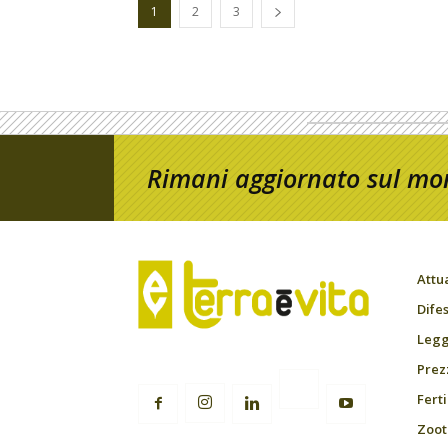
1
2
3
Rimani aggiornato sul mon
Attu
Difes
Leggi
Prez
Fert
Zoot