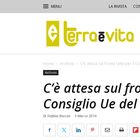
LA RIVISTA
CON
Terra
e
Vita
Home
Archivio
C’è attesa sul fronte latte per il 
Archivio
C’è attesa sul fro
Consiglio Ue de
Di Stefano Boccoli
-
3 Marzo 2016