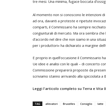
tre mesi. Una minima, fugace boccata d’ossig
Al momento non si conoscono le intenzioni di
ad ora, davanti a proteste e ripetute invocazion
comparti, il Commissario ha sempre nicchiato, 
congiunturali di mercato. Ma ora sembra che 
d’accordo nel dire che non siamo in una situa
per i produttori» ha dichiarato a margine dell’
E proprio in quell’occasione il Commissario ha 
Ue idee e analisi con le quali – di concerto co
Commissione preparerà proposte da presenta
scriviamo stanno arrivando alla spicciolata a B
Leggi l'articolo completo su Terra e Vita
TAG
allevatori
Bruxelles
Consiglio
latte