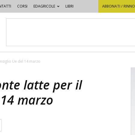
TATTI
CORSI
EDAGRICOLE
LIBRI
ABBONATI / RINN
Consiglio Ue del 14 marzo
nte latte per il
l 14 marzo