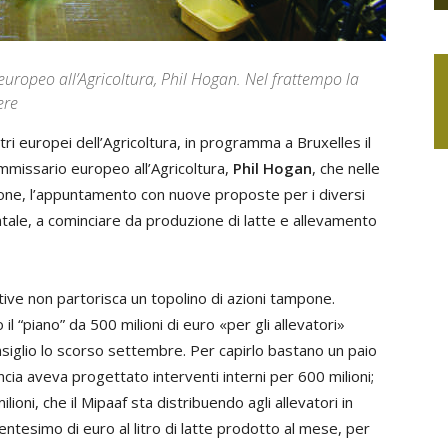
 europeo all’Agricoltura, Phil Hogan. Nel frattempo la
ere
tri europei dell’Agricoltura, in programma a Bruxelles il
ommissario europeo all’Agricoltura,
Phil Hogan
, che nelle
ione, l’appuntamento con nuove proposte per i diversi
ntale, a cominciare da produzione di latte e allevamento
ive non partorisca un topolino di azioni tampone.
l “piano” da 500 milioni di euro «per gli allevatori»
iglio lo scorso settembre. Per capirlo bastano un paio
ncia aveva progettato interventi interni per 600 milioni;
milioni, che il Mipaaf sta distribuendo agli allevatori in
entesimo di euro al litro di latte prodotto al mese, per