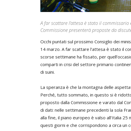
A far scattare l’attesa è stato il commissario
Commissione presenterà proposte da discut
Occhi puntati sul prossimo Consiglio dei minis
14 marzo. A far scattare l’attesa è stato il c
scorse settimane ha fissato, per quell’occas
comparti in crisi del settore primario contine
di suini.
La speranza è che la montagna delle aspettat
Perché, tutto sommato, in questo si è ridotto i
proposto dalla Commissione e varato dal Cons
di dati: nelle settimane precedenti la sola Fra
alla fine, il piano europeo è valso all’Italia 25 
questi giorni e che corrispondono a circa un c