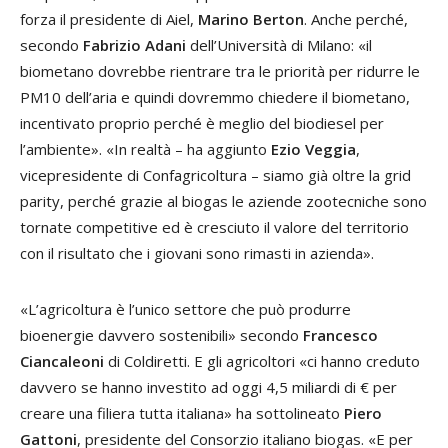
forza il presidente di Aiel,
Marino Berton
. Anche perché,
secondo
Fabrizio Adani
dell’Università di Milano: «il
biometano dovrebbe rientrare tra le priorità per ridurre le
PM10 dell’aria e quindi dovremmo chiedere il biometano,
incentivato proprio perché è meglio del biodiesel per
l’ambiente». «In realtà – ha aggiunto
Ezio Veggia
,
vicepresidente di Confagricoltura – siamo già oltre la grid
parity, perché grazie al biogas le aziende zootecniche sono
tornate competitive ed è cresciuto il valore del territorio
con il risultato che i giovani sono rimasti in azienda».
«L’agricoltura è l’unico settore che può produrre
bioenergie davvero sostenibili» secondo
Francesco
Ciancaleoni
di Coldiretti. E gli agricoltori «ci hanno creduto
davvero se hanno investito ad oggi 4,5 miliardi di € per
creare una filiera tutta italiana» ha sottolineato
Piero
Gattoni
, presidente del Consorzio italiano biogas. «E per