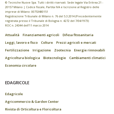
© Tecniche Nuove Spa. Tutti i diritti riservati. Sede legale Via Eritrea 21 -
20157 Milano | Codice fiscale, Partita IVA e Iscrizione al Registro delle
imprese di Milano: 00753480151
Registrazione Tribunale di Milano n. 76 del 5.3.2014 (Precedentemente
registrata presso il Tribunale di Bologna n. 4272 del 7/04/1973)
ROC n. 24344 dell’11 marzo 2014
Attualità
Finanziamenti agricoli
Difesa fitosanitaria
Leggi, lavoro e fisco
Colture
Prezzi agricoli e mercati
Fertilizzazione
Irrigazione
Zootecnia
Energie rinnovabili
Agricoltura biologica
Biotecnologie
Cambiamenti climatici
Economia circolare
EDAGRICOLE
Edagricole
Agricommercio & Garden Center
Rivista di Orticoltura e Floricoltura